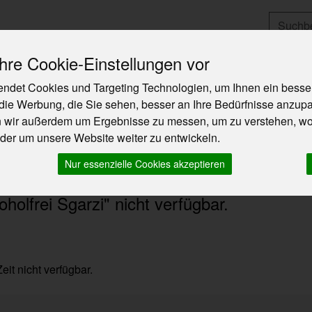
Produkt
re Cookie-Einstellungen vor
ndet Cookies und Targeting Technologien, um Ihnen ein besser
Angebote & Neues
So funktioniert`s
Über U
die Werbung, die Sie sehen, besser an Ihre Bedürfnisse anzup
n wir außerdem um Ergebnisse zu messen, um zu verstehen, w
er um unsere Website weiter zu entwickeln.
o.
Nur essenzielle Cookies akzeptieren
olfrei Sgarzi" nicht verfügbar.
eit nicht verfügbar.