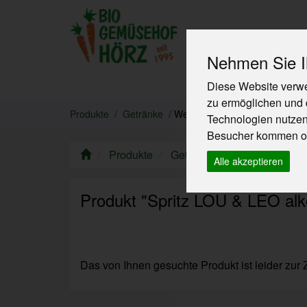
Nehmen Sie Ih
Diese Website verwe
Produkte
zu ermöglichen und 
Produkte
Getränke
Wein, Sekt & Co.
Technologien nutze
Besucher kommen od
Produkte
Getränke
Wein, Sekt & C
Alle akzeptieren
Produkt "Spritz LOU & LEO alkoh
Das von Ihnen gesuchte Produkt ist leider zur Z