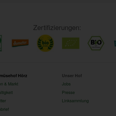
Zertifizierungen:
emüsehof Hörz
Unser Hof
en & Markt
Jobs
tigkeit
Presse
ter
Linksammlung
brief