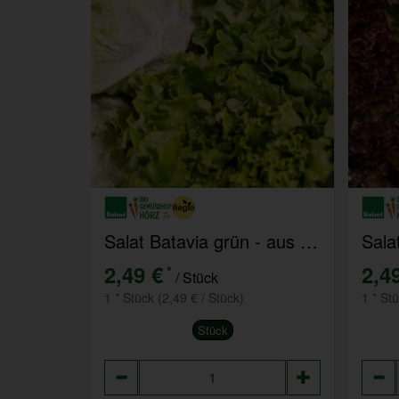
Salat Batavia grün - aus eigenem Anbau
2,49 €
2,4
*
/ Stück
1 * Stück (2,49 € / Stück)
1 * St
Stück
Anzahl
Anza