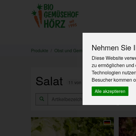
Produkte
Nehmen Sie Ih
Produkte
Obst und Gemüse
Salat
Diese Website verwe
zu ermöglichen und 
Technologien nutze
Salat
Besucher kommen od
11 von 762
Alle akzeptieren
All