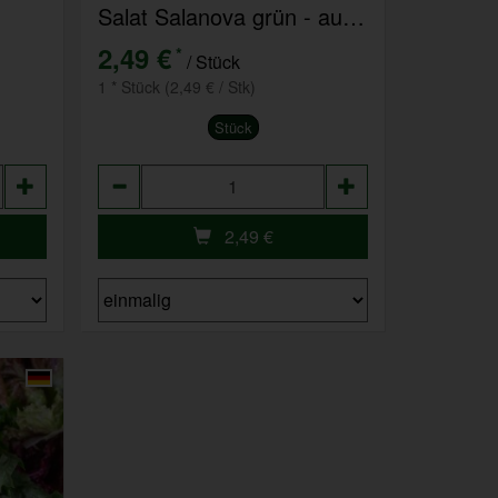
Salat Salanova grün - aus eigenem Anbau
2,49 €
*
/ Stück
1 * Stück (2,49 € / Stk)
Stück
Anzahl
2,49
€