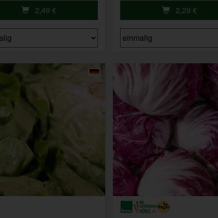
2,49
€
2,29
€