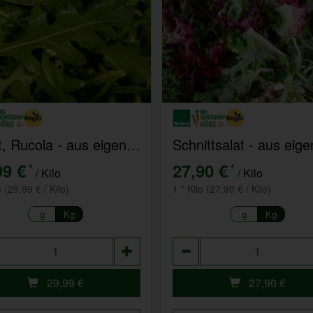
Salat, Rucola - aus eigenem Anbau
99 €
27,90 €
*
*
/ Kilo
/ Kilo
o (29,99 € / Kilo)
1 * Kilo (27,90 € / Kilo)
g
Kg
g
Kg
hl
Anzahl
29,99
€
27,90
€