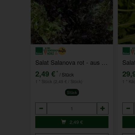
Salat Salanova rot - aus eigenem Anbau
2,49 €
29,
*
/ Stück
1 * Stück (2,49 € / Stück)
1 * Kil
Stück
Anzahl
Anza
2,49
€