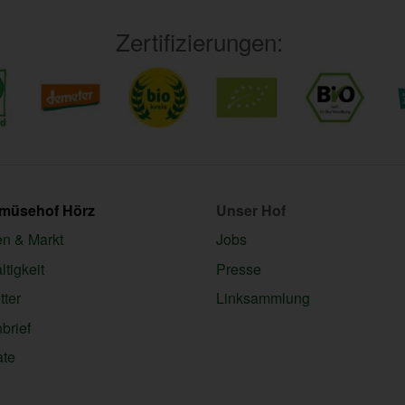
Zertifizierungen:
emüsehof Hörz
Unser Hof
en & Markt
Jobs
tigkeit
Presse
ter
Linksammlung
brief
ate