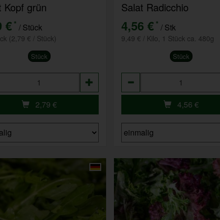
t Kopf grün
Salat Radicchio
9 €
4,56 €
*
*
/ Stück
/ Stk
ück (2,79 € / Stück)
9,49 € / Kilo, 1 Stück ca. 480g
Stück
Stück
hl
Anzahl
2,79
€
4,56
€