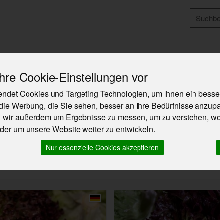
Produkt
Angebote & Neues
So funktioniert`s
Über U
re Cookie-Einstellungen vor
ndet Cookies und Targeting Technologien, um Ihnen ein besser
die Werbung, die Sie sehen, besser an Ihre Bedürfnisse anzup
n wir außerdem um Ergebnisse zu messen, um zu verstehen, w
er um unsere Website weiter zu entwickeln.
Nur essenzielle Cookies akzeptieren
ergene