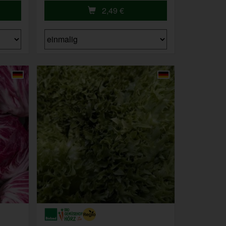
2,49
€