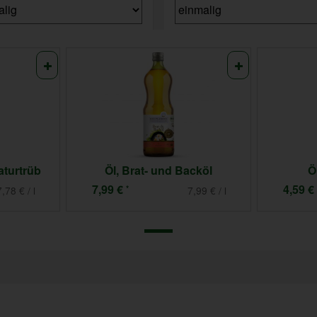
aturtrüb
Öl, Brat- und Backöl
Ö
7,99 €
4,59 €
*
,78 € / l
7,99 € / l