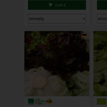
2,49
€