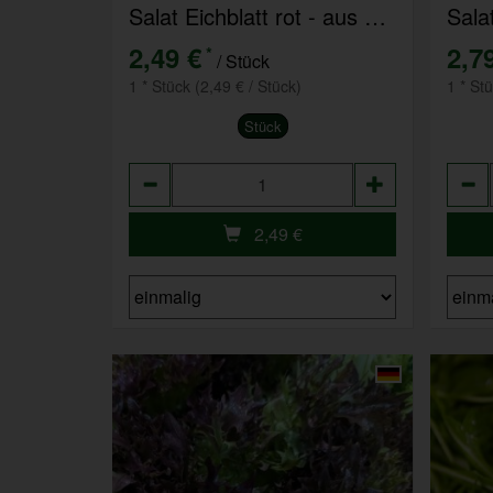
Salat Eichblatt rot - aus eigenem Anbau
Sala
2,49 €
2,7
*
/ Stück
1 * Stück (2,49 € / Stück)
1 * St
Stück
Anzahl
Anza
2,49
€