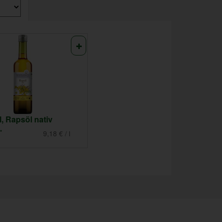
l, Rapsöl nativ
*
9,18 € / l