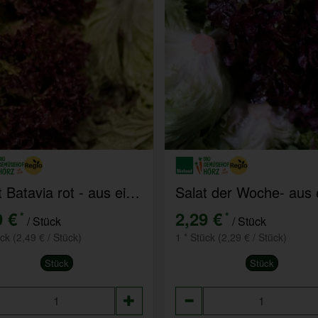
Salat Batavia rot - aus eigenem Anbau
9 €
2,29 €
*
*
/ Stück
/ Stück
ück (2,49 € / Stück)
1 * Stück (2,29 € / Stück)
Stück
Stück
hl
Anzahl