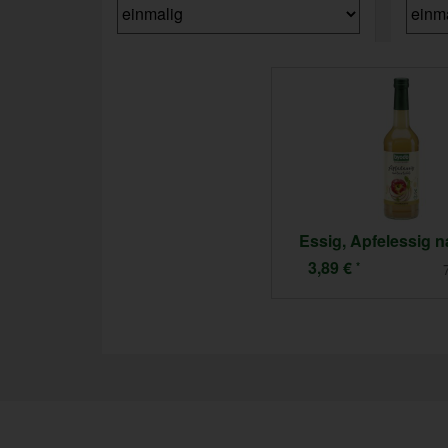
Essig, Apfelessig n
3,89 €
*
7