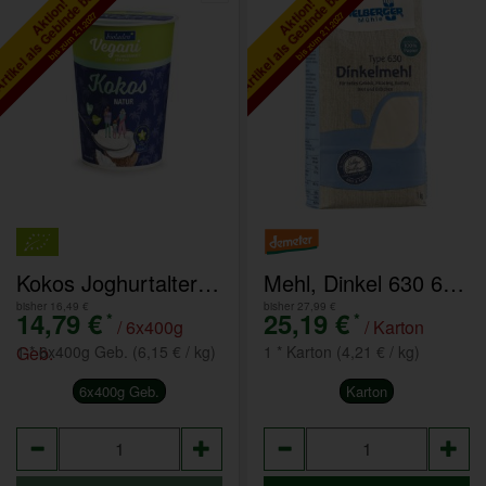
tikel als Gebinde bestellen
Artikel als Gebinde bestellen
Aktion!
Aktion!
bis zum 2.1.2027
bis zum 2.1.2027
Kokos Joghurtalternative 6x400g
Mehl, Dinkel 630 6x1kg
bisher 16,49 €
bisher 27,99 €
14,79 €
25,19 €
*
*
/ 6x400g
/ Karton
Geb.
1 * 6x400g Geb. (6,15 € / kg)
1 * Karton (4,21 € / kg)
6x400g Geb.
Karton
Anzahl
Anzahl