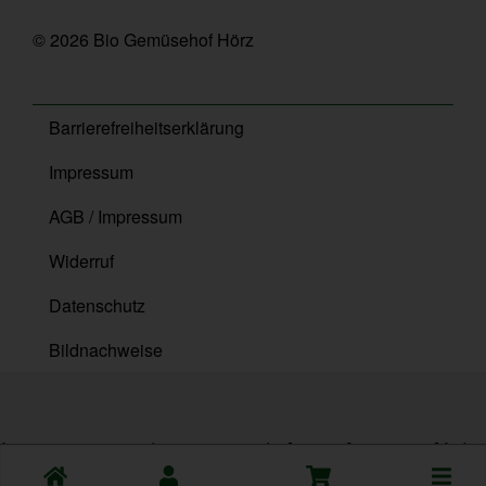
© 2026 Bio Gemüsehof Hörz
Barrierefreiheitserklärung
Impressum
AGB / Impressum
Widerruf
Datenschutz
Bildnachweise
{ content_type: 'product', content_ids: ['10581'], contents: [ { id:
Toggle
'10581', quantity: 1, item_price: 5.99 } ], value: 5.99, currency: