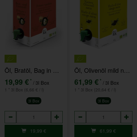
Öl, Bratöl, Bag in Box
Öl, Olivenöl mild nativ extra, Bag in Box
19,99 €
61,99 €
*
*
/ 3l Box
/ 3l Box
1 * 3l Box (6,66 € / l)
1 * 3l Box (20,64 € / l)
3l Box
3l Box
Anzahl
Anzahl
19,99
€
61,99
€