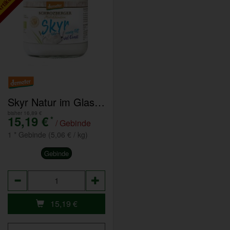
Skyr Natur im Glas 6x500g
bisher 16,89 €
15,19 €
*
/ Gebinde
1 * Gebinde (5,06 € / kg)
Gebinde
Anzahl
15,19
€