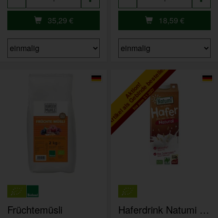
35,29
€
18,59
€
Artikel als Gebinde bestellen
Aktion!
bis zum 2.1.2027
Früchtemüsli
Haferdrink Natumi natur 8x1l