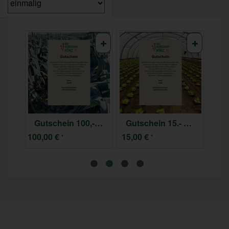
Gutschein 50,- Euro
Gutschein 100,- Euro - nur online einlösbar
Gutschein 15.- Euro - nur online einlösbar
100,00 €
15,00 €
35,
*
*