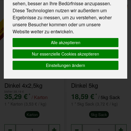
tikel als Gebinde bestellen
sehen, besser an Ihre Bedürfnisse anzupassen.
Diese Technologien nutzen wir außerdem um
Aktion!
bis zum 2.1.2027
Ergebnisse zu messen, um zu verstehen, woher
unsere Besucher kommen oder um unsere
Website weiter zu entwickeln.
Alle akzeptieren
Nur essenzielle Cookies akzeptieren
Einstellungen ändern
Dinkel 4x2,5kg
Dinkel 5kg
bisher 39,19 €
35,29 €
18,59 €
*
*
/ Karton
/ 5kg Sack
1 * Karton (3,53 € / kg)
1 * 5kg Sack (3,72 € / kg)
Karton
5kg Sack
Anzahl
Anzahl