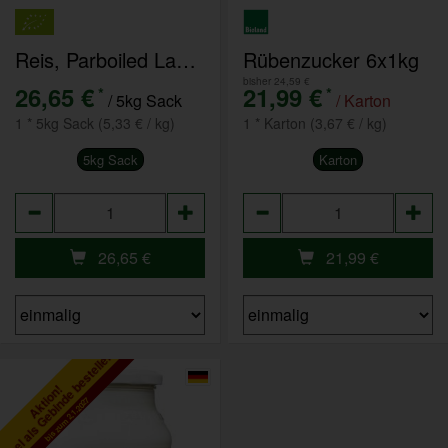
Reis, Parboiled Langkorn 5kg
Rübenzucker 6x1kg
bisher 24,59 €
26,65 €
21,99 €
*
*
/ 5kg Sack
/ Karton
1 * 5kg Sack (5,33 € / kg)
1 * Karton (3,67 € / kg)
5kg Sack
Karton
Anzahl
Anzahl
26,65
€
21,99
€
tikel als Gebinde bestellen
Aktion!
bis zum 2.1.2027