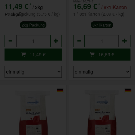
bisher 20,79 €
11,49 €
16,69 €
*
*
/ 2kg
/ 8x1lKarton
Packung
1 * 2kg Packung (5,75 € / kg)
1 * 8x1lKarton (2,09 € / kg)
2kg Packung
8x1lKarton
Anzahl
Anzahl
11,49
€
16,69
€