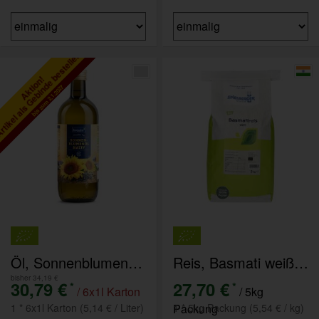
tikel als Gebinde bestellen
Aktion!
bis zum 2.1.2027
Öl, Sonnenblumenöl 6x1 Liter
Reis, Basmati weiß 5kg
bisher 34,19 €
30,79 €
27,70 €
*
*
/ 6x1l Karton
/ 5kg
1 * 6x1l Karton (5,14 € / Liter)
Packung
1 * 5kg Packung (5,54 € / kg)