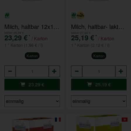
Milch, haltbar 12x1l 3,5%
Milch, haltbar- laktosefrei 12x1l 1,5%
bisher 25,89 €
bisher 27,99 €
23,29 €
25,19 €
*
*
/ Karton
/ Karton
1 * Karton (1,96 € / l)
1 * Karton (2,12 € / l)
Karton
Karton
Anzahl
Anzahl
23,29
€
25,19
€