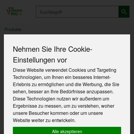
Produkt
Produkte
Nehmen Sie Ihre Cookie-
Link-Sammlung
Einstellungen vor
Diese Website verwendet Cookies und Targeting
Im Folgenden finden Sie einige Links, die wir gerne
Technologien, um Ihnen ein besseres Internet-
mit Ihnen teilen möchten:
Erlebnis zu ermöglichen und die Werbung, die Sie
Unser Verband, dem wir schon seit vielen Jahren
sehen, besser an Ihre Bedürfnisse anzupassen.
angeschlossen sind
http://oekokiste.de/
Diese Technologien nutzen wir außerdem um
Ergebnisse zu messen, um zu verstehen, woher
Die Homepage der baden-württembergischen
unsere Besucher kommen oder um unsere
Ökokiste
http://oekokiste-bw.de/
Website weiter zu entwickeln.
Unser Anbauverband, nach dessen Richtlinien wir
schon seit 1995 Gemüse
Alle akzeptieren