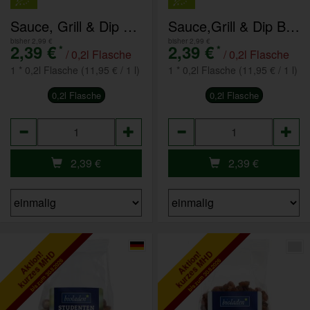
Sauce, Grill & Dip Sweet Chili
Sauce,Grill & Dip Burger
bisher 2,99 €
bisher 2,99 €
2,39 €
2,39 €
*
*
/ 0,2l Flasche
/ 0,2l Flasche
1 * 0,2l Flasche (11,95 € / 1 l)
1 * 0,2l Flasche (11,95 € / 1 l)
0,2l Flasche
0,2l Flasche
Anzahl
Anzahl
2,39
€
2,39
€
kurzes MHD
kurzes MHD
Aktion!
Aktion!
bis zum 30.8.2026
bis zum 30.8.2026