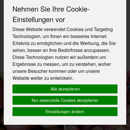
Käse-Ecke Aktion
Nehmen Sie Ihre Cookie-
3
Einstellungen vor
Diese Website verwendet Cookies und Targeting
Technologien, um Ihnen ein besseres Internet-
Erlebnis zu ermöglichen und die Werbung, die Sie
Hersteller
Ernährung
Allergene
sehen, besser an Ihre Bedürfnisse anzupassen.
Diese Technologien nutzen wir außerdem um
Ergebnisse zu messen, um zu verstehen, woher
unsere Besucher kommen oder um unsere
Website weiter zu entwickeln.
Aktion!
Angebot
bis zum 15.8.2026
Alle akzeptieren
Nur essenzielle Cookies akzeptieren
Einstellungen ändern