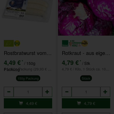
Rostbratwurst vom Geflügel
Rotkraut - aus eigenem Anbau
4,49 €
4,79 €
*
*
/ 150g
/ Stk
Packung
1 * 150g Packung (29,93 € / kg)
4,79 € / Kilo, 1 Stück ca. 1000g
150g Packung
Stück
Anzahl
Anzahl
4,49
€
4,79
€