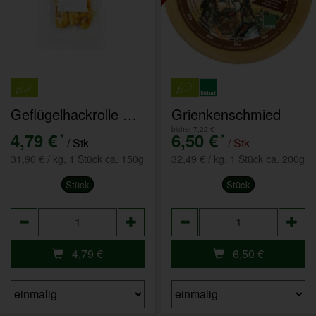
Geflügelhackrolle Curry
Grienkenschmied
bisher 7,22 €
4,79 €
6,50 €
*
*
/ Stk
/ Stk
31,90 € / kg, 1 Stück ca. 150g
32,49 € / kg, 1 Stück ca. 200g
Stück
Stück
Anzahl
Anzahl
4,79
€
6,50
€