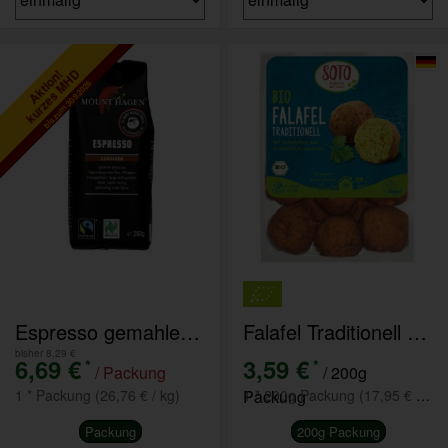
kurzes MHD
Aktion!
bis zum 30.9.2026
Espresso gemahlen 250g - solange Vorrat reicht
Falafel Traditionell 200g Packung á 12 Stück
bisher 8,29 €
6,69 €
3,59 €
*
*
/ Packung
/ 200g
1 * Packung (26,76 € / kg)
Packung
1 * 200g Packung (17,95 € / kg)
Packung
200g Packung