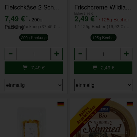
Fleischkäse 2 Scheiben
Frischcreme Wildlachs & Chili
bisher 3,19 €
7,49 €
2,49 €
*
*
/ 200g
/ 125g Becher
Packung
1 * 200g Packung (37,45 € / kg)
1 * 125g Becher (19,92 € / kg)
200g Packung
125g Becher
Anzahl
Anzahl
7,49
€
2,49
€
Angebot Käse
Aktion!
bis zum 7.8.2026