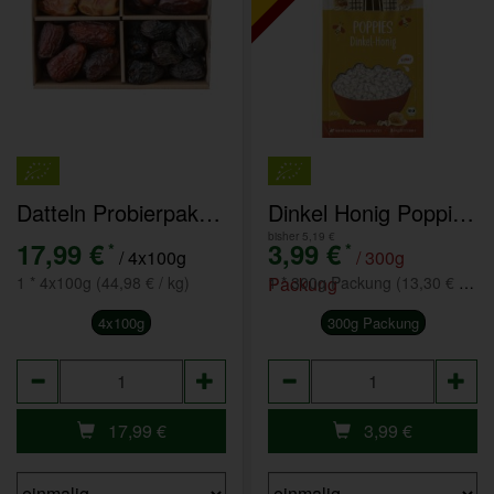
Datteln Probierpaket 4 Sorten
Dinkel Honig Poppies - solange Vorrat reicht
bisher 5,19 €
17,99 €
3,99 €
*
*
/ 4x100g
/ 300g
1 * 4x100g (44,98 € / kg)
Packung
1 * 300g Packung (13,30 € / kg)
4x100g
300g Packung
Anzahl
Anzahl
17,99
€
3,99
€