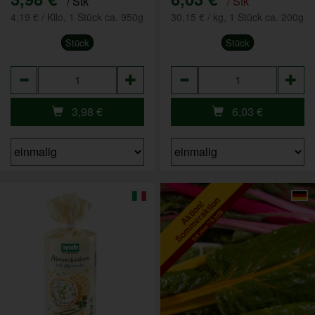
/ Stk
/ Stk
4,19 € / Kilo, 1 Stück ca. 950g
30,15 € / kg, 1 Stück ca. 200g
Stück
Stück
Anzahl
Anzahl
3,98
€
6,03
€
Sommeraktion
Aktion!
bis zum 7.8.2026