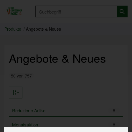
Produkt
Produkte
Angebote & Neues
Angebote & Neues
50 von 757
Reduzierte Artikel
8
Monatsaktion
8