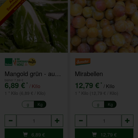
Sommeraktion
bis zum 7.8.2026
Mangold grün - aus eigenem Anbau
Mirabellen
bisher 7,89 €
6,89 €
12,79 €
*
*
/ Kilo
/ Kilo
1 * Kilo (6,89 € / Kilo)
1 * Kilo (12,79 € / Kilo)
g
Kg
g
Kg
Anzahl
Anzahl
6,89
€
12,79
€