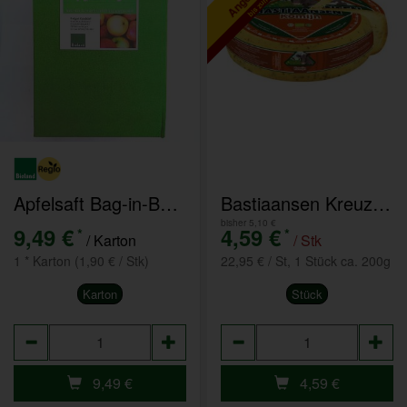
Apfelsaft Bag-in-Box 5l
Bastiaansen Kreuzkümmel
bisher 5,10 €
9,49 €
4,59 €
*
*
/ Karton
/ Stk
1 * Karton (1,90 € / Stk)
22,95 € / St, 1 Stück ca. 200g
Karton
Stück
Anzahl
Anzahl
9,49
€
4,59
€