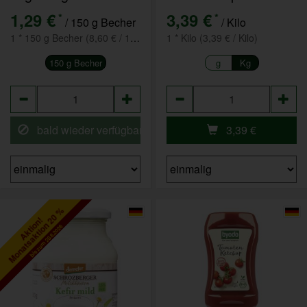
1,29 €
3,39 €
*
*
/ 150 g Becher
/ Kilo
1 * 150 g Becher (8,60 € / 1 kg)
1 * Kilo (3,39 € / Kilo)
150 g Becher
g
Kg
Anzahl
Anzahl
bald wieder verfügbar
3,39
€
Monatsaktion 20 %
Aktion!
bis zum 28.8.2026