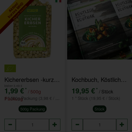
kurzes MHD
Aktion!
bis zum 10.8.2026
Kichererbsen -kurzes MHD - solange Vorrat reicht
Kochbuch, Köstlich kommt von Kostbar
bisher 3,49 €
1,99 €
19,95 €
*
*
/ 500g
/ Stück
Packung
1 * 500g Packung (3,98 € / kg)
1 * Stück (19,95 € / Stück)
500g Packung
Stück
Anzahl
Anzahl