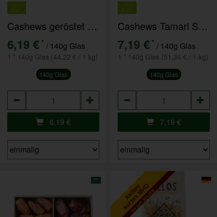
Cashews geröstet mit Curry
Cashews Tamari Sesam
6,19 €
7,19 €
*
*
/ 140g Glas
/ 140g Glas
1 * 140g Glas (44,22 € / 1 kg)
1 * 140g Glas (51,36 € / 1 kg)
140g Glas
140g Glas
Anzahl
Anzahl
6,19
€
7,19
€
kurzes MHD
Aktion!
bis zum 30.8.2026