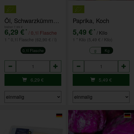
Öl, Schwarzkümmelöl - solange Vorrat reicht
Paprika, Koch
bisher 7,99 €
6,29 €
5,49 €
*
*
/ 0,1l Flasche
/ Kilo
1 * 0,1l Flasche (62,90 € / l)
1 * Kilo (5,49 € / Kilo)
0,1l Flasche
g
Kg
Anzahl
Anzahl
6,29
€
5,49
€