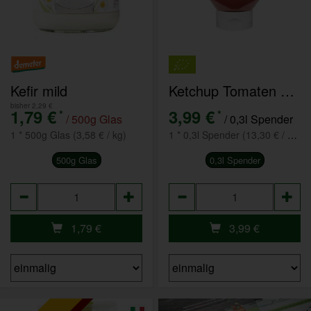
Kefir mild
Ketchup Tomaten 80% Tomatenanteil PET
bisher 2,29 €
1,79 €
3,99 €
*
*
/ 500g Glas
/ 0,3l Spender
1 * 500g Glas (3,58 € / kg)
1 * 0,3l Spender (13,30 € / 1 l)
500g Glas
0,3l Spender
Anzahl
Anzahl
1,79
€
3,99
€