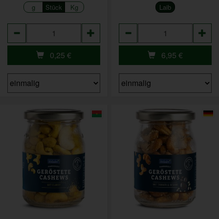
g
Stück
Kg
Laib
Anzahl
Anzahl
0,25
€
6,95
€