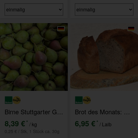
Birne Stuttgarter Geißhirtle
Brot des Monats: Dinkelfermentbrot 750g
8,39 €
6,95 €
*
*
/ kg
/ Laib
0,25 € / Stk, 1 Stück ca. 30g