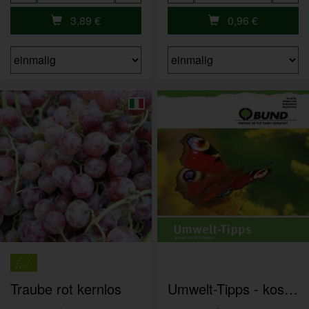
3,89
€
0,96
€
Traube rot kernlos
Umwelt-Tipps - kostenlose Broschüre