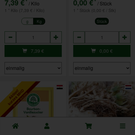
7,39 €
0,00 €
*
*
/ Kilo
/ Stück
1 * Kilo (7,39 € / Kilo)
1 * Stück (0,00 € / Stk)
g
Kg
Stück
Anzahl
Anzahl
7,39
€
0,00
€
kurzes MHD
Aktion!
bis zum 30.8.2026
Toggle
cart