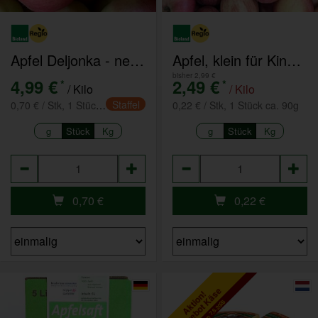
Apfel Deljonka - neue Ernte
Apfel, klein für Kinder/Müsli
bisher 2,99 €
4,99 €
2,49 €
*
*
/ Kilo
/ Kilo
Staffel
0,70 € / Stk, 1 Stück ca. 140g
0,22 € / Stk, 1 Stück ca. 90g
g
Stück
Kg
g
Stück
Kg
Anzahl
Anzahl
0,70
€
0,22
€
Angebot Käse
Aktion!
bis zum 7.8.2026