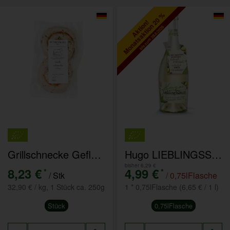
Monatsaktion 20 %
Aktion!
bis zum 28.8.2026
Grillschnecke Geflügel
Hugo LIEBLINGSSECCO
bisher 6,29 €
8,23 €
4,99 €
*
*
/ Stk
/ 0,75lFlasche
32,90 € / kg, 1 Stück ca. 250g
1 * 0,75lFlasche (6,65 € / 1 l)
Stück
0,75lFlasche
Anzahl
Anzahl