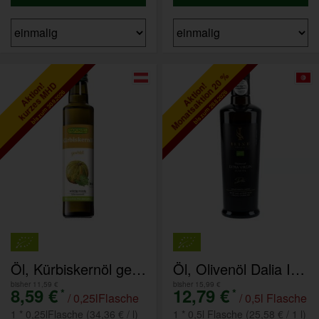
Monatsaktion 20 %
kurzes MHD
Aktion!
Aktion!
bis zum 30.9.2026
bis zum 28.8.2026
Öl, Kürbiskernöl geröstet - kurzes MHD-solange Vorrat reicht
Öl, Olivenöl Dalia Intensiv
bisher 11,59 €
bisher 15,99 €
8,59 €
12,79 €
*
*
/ 0,25lFlasche
/ 0,5l Flasche
1 * 0,25lFlasche (34,36 € / l)
1 * 0,5l Flasche (25,58 € / 1 l)