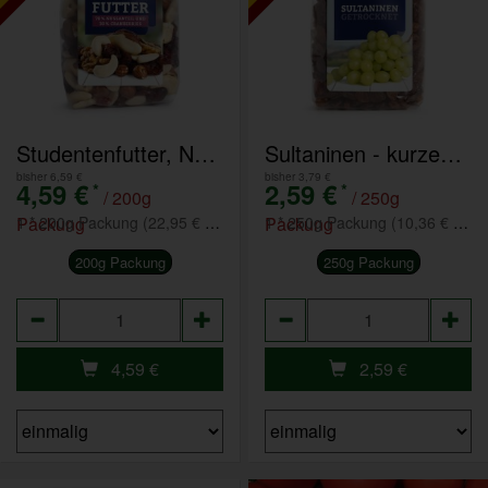
Studentenfutter, Nuss mit Cranberries - MHD bis 31.07. -solange Vorrat reicht
Sultaninen - kurzes MHD -solange Vorrat reicht
bisher 6,59 €
bisher 3,79 €
4,59 €
2,59 €
*
*
/ 200g
/ 250g
Packung
1 * 200g Packung (22,95 € / 1 kg)
Packung
1 * 250g Packung (10,36 € / kg)
200g Packung
250g Packung
Anzahl
Anzahl
4,59
€
2,59
€