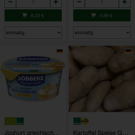
8,23
€
4,99
€
Joghurt griechischer Art auf Honig
Kartoffel Speise GROß vfk