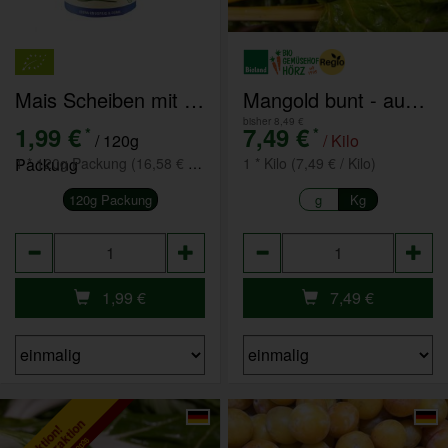
Mais Scheiben mit Meersalz gf
Mangold bunt - aus eigenem Anbau
bisher 8,49 €
1,99 €
7,49 €
*
*
/ 120g
/ Kilo
Packung
1 * 120g Packung (16,58 € / 1 kg)
1 * Kilo (7,49 € / Kilo)
120g Packung
g
Kg
Anzahl
Anzahl
1,99
€
7,49
€
Aktion!