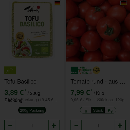
Tofu Basilico
Tomate rund - aus eigenem Anbau
3,89 €
7,99 €
*
*
/ 200g
/ Kilo
Packung
1 * 200g Packung (19,45 € / kg)
0,96 € / Stk, 1 Stück ca. 120g
200g Packung
g
Stück
Kg
Anzahl
Anzahl