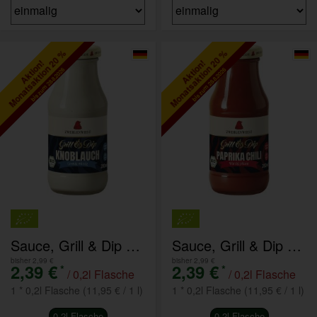
Monatsaktion 20 %
Monatsaktion 20 %
Aktion!
Aktion!
bis zum 28.8.2026
bis zum 28.8.2026
Sauce, Grill & Dip Knoblauch
Sauce, Grill & Dip Paprika Chili
bisher 2,99 €
bisher 2,99 €
2,39 €
2,39 €
*
*
/ 0,2l Flasche
/ 0,2l Flasche
1 * 0,2l Flasche (11,95 € / 1 l)
1 * 0,2l Flasche (11,95 € / 1 l)
0,2l Flasche
0,2l Flasche