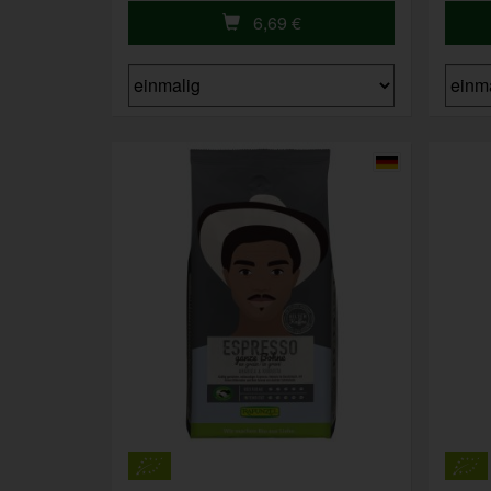
6,69
€