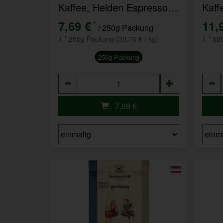
Kaffee, Helden Espresso ganze Bohne
7,69 €
11,
*
/ 250g Packung
1 * 250g Packung (30,76 € / kg)
1 * 50
250g Packung
Anzahl
Anza
7,69
€