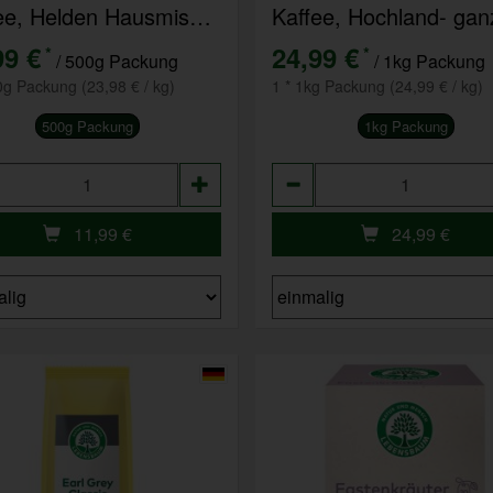
Kaffee, Helden Hausmischung, gemahlen
99 €
24,99 €
*
*
/ 500g Packung
/ 1kg Packung
0g Packung (23,98 € / kg)
1 * 1kg Packung (24,99 € / kg)
500g Packung
1kg Packung
hl
Anzahl
11,99
€
24,99
€