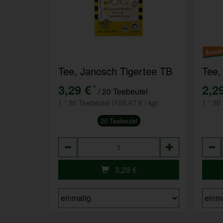
Tee, Janosch Tigertee TB
Tee,
3,29 €
2,2
*
/ 20 Teebeutel
1 * 20 Teebeutel (109,67 € / kg)
1 * 20
20 Teebeutel
Anzahl
Anza
3,29
€