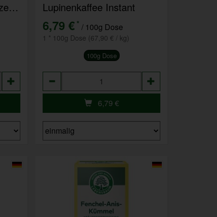
Kaffee, Hochland- ganze Bohne
Lupinenkaffee Instant
6,79 €
*
/ 100g Dose
1 * 100g Dose (67,90 € / kg)
100g Dose
Anzahl
6,79
€