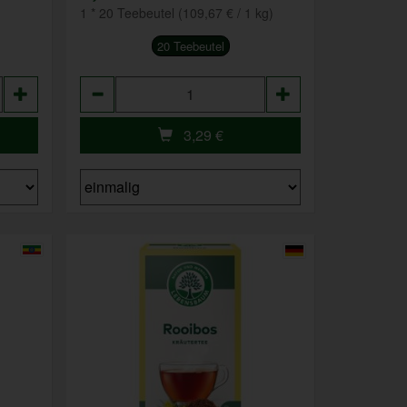
1 * 20 Teebeutel (109,67 € / 1 kg)
20 Teebeutel
Anzahl
3,29
€