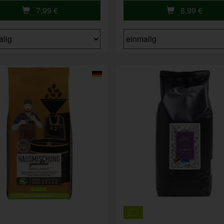
7,99
€
8,99
€