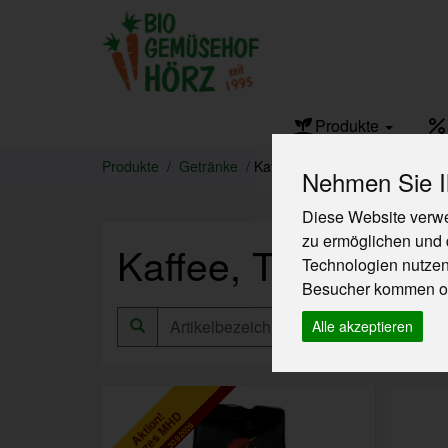
Produkte
Produkte
Getränke
Kaffee, Tee & Kakao
Nehmen Sie Ih
Diese Website verwe
zu ermöglichen und 
Kaffee, Tee & Ka
Technologien nutze
Besucher kommen od
Hers
Alle akzeptieren
kurzes MHD
Aktion!