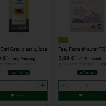
 Earl Grey classic, lose
Tee, Fastenkräuter TB
9 €
3,99 €
*
*
/ 100g Packung
/ 20 Teebeutel
0g Packung (59,90 € / kg)
1 * 20 Teebeutel (133,00 € / kg)
100g Packung
20 Teebeutel
hl
Anzahl
5,99
€
3,99
€