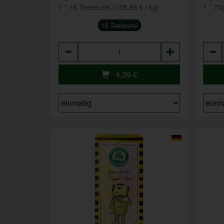
1 * 18 Teebeutel (158,89 € / kg)
1 * 75
18 Teebeutel
Anzahl
Anza
4,29
€