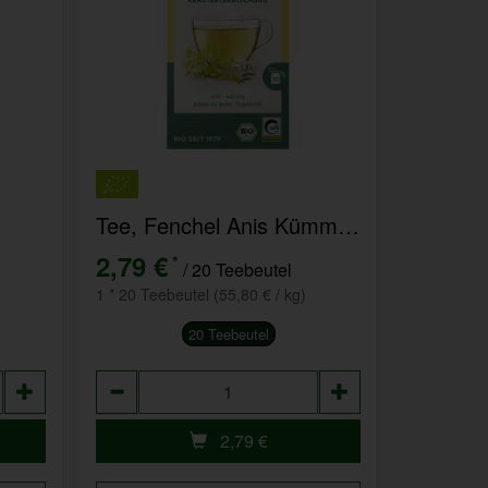
Tee, Fenchel Anis Kümmel TB
2,79 €
*
/ 20 Teebeutel
1 * 20 Teebeutel (55,80 € / kg)
20 Teebeutel
Anzahl
2,79
€