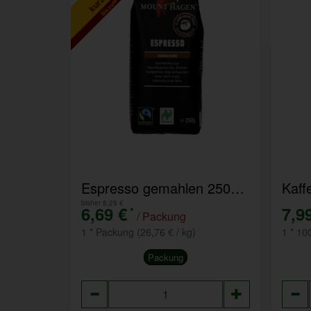
bis zum 30.9.2026
Espresso gemahlen 250g - solange Vorrat reicht
Kaff
bisher 8,29 €
6,69 €
7,9
*
/ Packung
1 * Packung (26,76 € / kg)
1 * 10
Packung
Anzahl
Anza