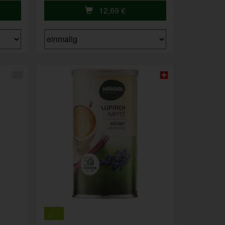
12,69
€