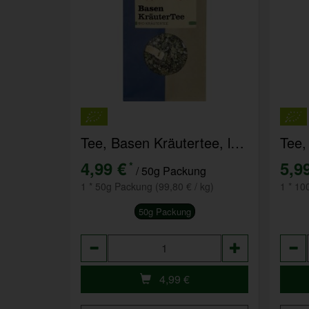
Tee, Basen Kräutertee, lose
Tee,
4,99 €
5,9
*
/ 50g Packung
1 * 50g Packung (99,80 € / kg)
1 * 10
50g Packung
Anzahl
Anza
4,99
€