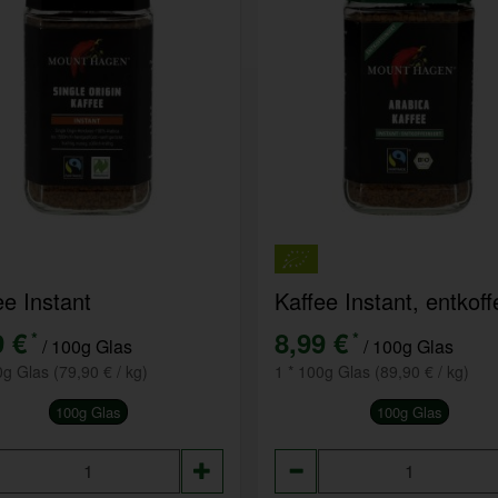
ee Instant
9 €
8,99 €
*
*
/ 100g Glas
/ 100g Glas
0g Glas (79,90 € / kg)
1 * 100g Glas (89,90 € / kg)
100g Glas
100g Glas
hl
Anzahl