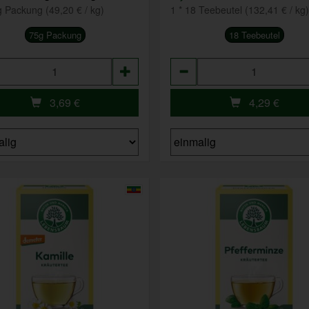
g Packung (49,20 € / kg)
1 * 18 Teebeutel (132,41 € / kg)
75g Packung
18 Teebeutel
hl
Anzahl
3,69
€
4,29
€