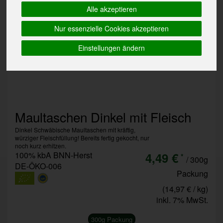
Alle akzeptieren
Nur essenzielle Cookies akzeptieren
Einstellungen ändern
Maultaschen Dinkel mit Fleisch
Dinkel Schwäbische Maultaschen mit kräftig,
würziger Fleischfüllung! Bereits fertig gekocht, nur
noch kurz erhitzen.
100% kbA BNN-Herst
4,49 €
*
/ 300g
DE-ÖKO-006
Packung
(14,97 € / kg)
inkl. 7% MwSt.
300g Packung