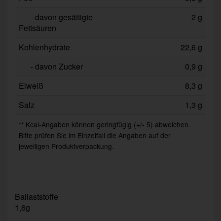
- davon gesättigte
2 g
Fettsäuren
Kohlenhydrate
22,6 g
- davon Zucker
0,9 g
Eiweiß
8,3 g
Salz
1,3 g
** Kcal-Angaben können geringfügig (+/- 5) abweichen.
Bitte prüfen Sie im Einzelfall die Angaben auf der
jeweiligen Produktverpackung.
Ballaststoffe
1,6g