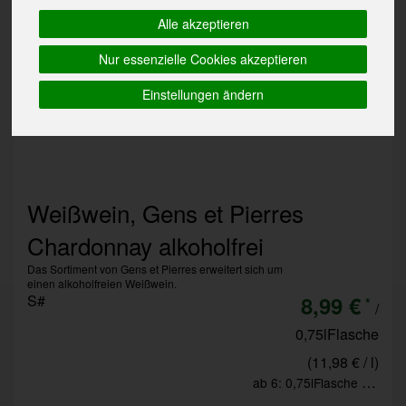
Alle akzeptieren
Nur essenzielle Cookies akzeptieren
Einstellungen ändern
Weißwein, Gens et Pierres
Chardonnay alkoholfrei
Das Sortiment von Gens et Pierres erweitert sich um
einen alkoholfreien Weißwein.
S#
8,99 €
*
/
0,75lFlasche
(11,98 € / l)
ab 6: 0,75lFlasche 8,00 € (10,66 € / l)