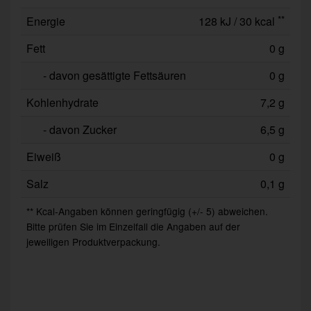
**
Energie
128 kJ / 30 kcal
Fett
0 g
- davon gesättigte Fettsäuren
0 g
Kohlenhydrate
7,2 g
- davon Zucker
6,5 g
Eiweiß
0 g
Salz
0,1 g
** Kcal-Angaben können geringfügig (+/- 5) abweichen.
Bitte prüfen Sie im Einzelfall die Angaben auf der
jeweiligen Produktverpackung.