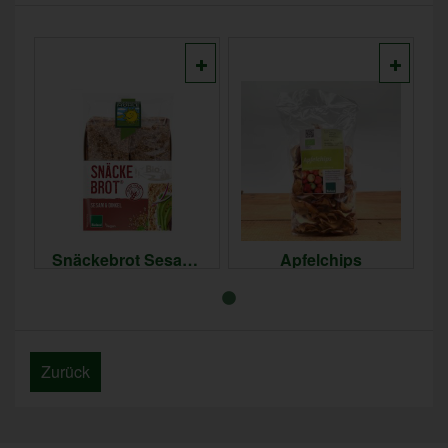
Snäckebrot Sesam-Dinkel
Apfelchips
3,29 €
3,79 €
*
*
16,45 € / kg
37,90 € / kg
Zurück