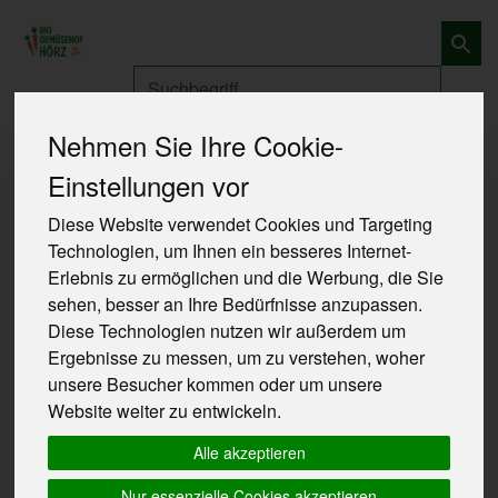
Produkt
Nehmen Sie Ihre Cookie-
Produkte
Obst und Gemüse
Gemüse
Einstellungen vor
Produkte
Obst und Gemüse
Gemüse
Diese Website verwendet Cookies und Targeting
Technologien, um Ihnen ein besseres Internet-
Erlebnis zu ermöglichen und die Werbung, die Sie
Produkt "Schnittlauch im Topf - aus
sehen, besser an Ihre Bedürfnisse anzupassen.
Erdmannhausen" nicht verfügbar.
Diese Technologien nutzen wir außerdem um
Ergebnisse zu messen, um zu verstehen, woher
unsere Besucher kommen oder um unsere
Das von Ihnen gesuchte Produkt ist leider zur Zeit
Website weiter zu entwickeln.
nicht verfügbar.
Alle akzeptieren
Nur essenzielle Cookies akzeptieren