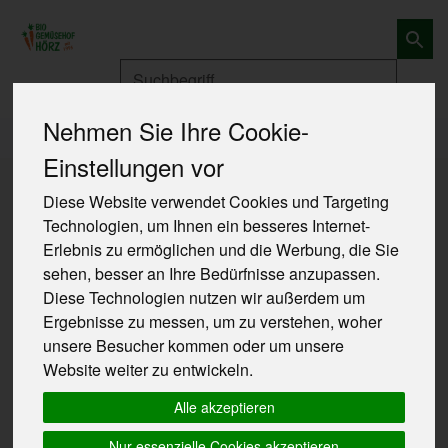
Produkt
Nehmen Sie Ihre Cookie-
Produkte
Obst und Gemüse
Gemüse
Einstellungen vor
Produkte
Obst und Gemüse
Gemüse
Diese Website verwendet Cookies und Targeting
Technologien, um Ihnen ein besseres Internet-
Erlebnis zu ermöglichen und die Werbung, die Sie
Produkt "Basilikum kleinblättrig im
sehen, besser an Ihre Bedürfnisse anzupassen.
Topf" nicht verfügbar.
Diese Technologien nutzen wir außerdem um
Ergebnisse zu messen, um zu verstehen, woher
unsere Besucher kommen oder um unsere
Das von Ihnen gesuchte Produkt ist leider zur Zeit
Website weiter zu entwickeln.
nicht verfügbar.
Alle akzeptieren
Nur essenzielle Cookies akzeptieren