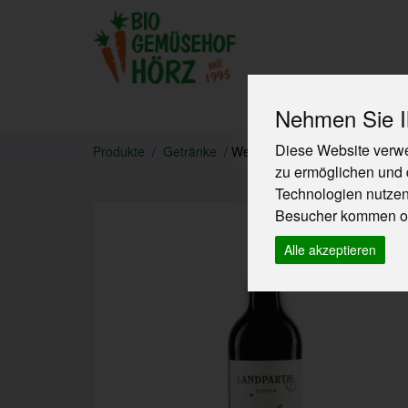
Nehmen Sie Ih
Produkte
Diese Website verwe
Produkte
Getränke
Wein, Sekt & Co.
zu ermöglichen und 
Technologien nutze
Besucher kommen od
Alle akzeptieren