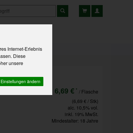
ns
Rezepte
es Internet-Erlebnis
assen. Diese
oher unsere
Einstellungen ändern
6,69 €
*
/ Flasche
(6,69 € / Stk)
alc. 10,5% vol.
inkl. 19% MwSt.
Mindestalter: 18 Jahre