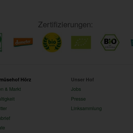
Zertifizierungen:
emüsehof Hörz
Unser Hof
en & Markt
Jobs
tigkeit
Presse
ter
Linksammlung
brief
ate