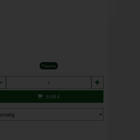
Flasche
zahl
6,69
€