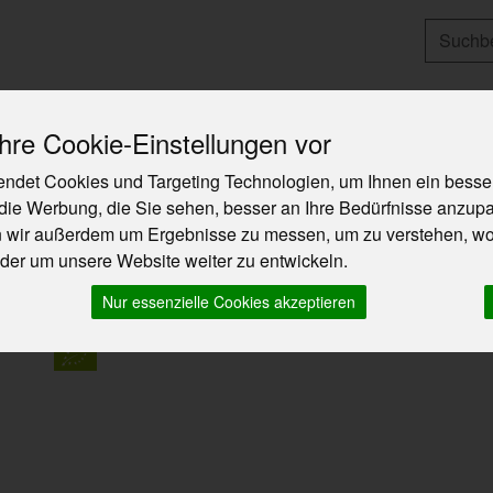
Produkt
re Cookie-Einstellungen vor
Angebote & Neues
So funktioniert`s
Über U
ndet Cookies und Targeting Technologien, um Ihnen ein besser
die Werbung, die Sie sehen, besser an Ihre Bedürfnisse anzup
n wir außerdem um Ergebnisse zu messen, um zu verstehen, w
er um unsere Website weiter zu entwickeln.
Rotwein, Landparty
Nur essenzielle Cookies akzeptieren
halbrocken
EG