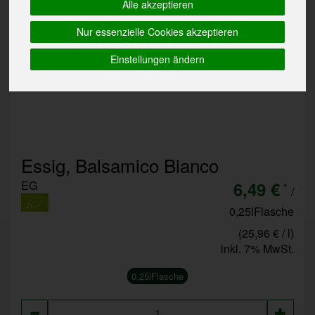
Alle akzeptieren
Nur essenzielle Cookies akzeptieren
Einstellungen ändern
Essig, Balsamico Bianco
EG
6,49 €
*
/
0,25lFlasche
(25,96 € / l)
inkl. 7% MwSt.
0,25lFlasche
Anzahl