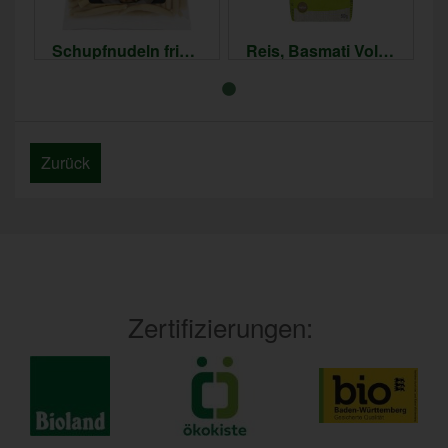
Schupfnudeln frisch, vegan
Reis, Basmati Vollkorn
3,69 €
3,89 €
*
*
9,23 € / kg
7,78 € / kg
Zurück
Zertifizierungen: