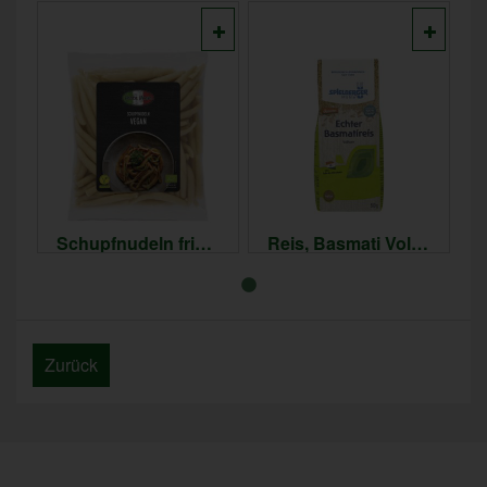
Schupfnudeln frisch, vegan
Reis, Basmati Vollkorn
3,69 €
3,89 €
*
*
9,23 € / kg
7,78 € / kg
Zurück