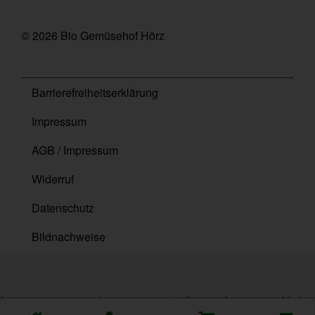
© 2026 Bio Gemüsehof Hörz
Barrierefreiheitserklärung
Impressum
AGB / Impressum
Widerruf
Datenschutz
Bildnachweise
{ content_type: 'product', content_ids: ['10581'], contents: [ { id: