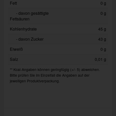
Fett
0 g
- davon gesättigte
0 g
Fettsäuren
Kohlenhydrate
45 g
- davon Zucker
43 g
Eiweiß
0 g
Salz
0,01 g
** Kcal-Angaben können geringfügig (+/- 5) abweichen.
Bitte prüfen Sie im Einzelfall die Angaben auf der
jeweiligen Produktverpackung.