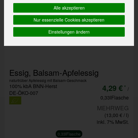
Alle akzeptieren
Nur essenzielle Cookies akzeptieren
Einstellungen ändern
Essig, Balsam-Apfelessig
naturtrüber Apfelessig mit Balsam-Geschmack
100% kbA BNN-Herst
4,29 €
*
/
DE-ÖKO-007
0,33lFlasche
MEHRWEG
(13,00 € / l)
inkl. 7% MwSt.
0,33lFlasche