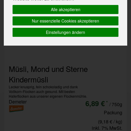
Alle akzeptieren
Nur essenzielle Cookies akzeptieren
Einstellungen ändern
Müsli, Mond und Sterne
Kindermüsli
Lecker knusprig, fein schokoladig und dank
Vollkorn-Flocken auch gesund. Mit besten
Haferflocken aus unserer eigenen Flockenmühle.
Demeter
6,89 €
*
/ 750g
Packung
(9,18 € / kg)
inkl. 7% MwSt.