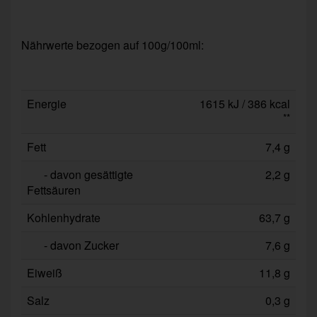
Nährwerte bezogen auf 100g/100ml:
Energie
1615 kJ / 386 kcal
**
Fett
7,4 g
- davon gesättigte
2,2 g
Fettsäuren
Kohlenhydrate
63,7 g
- davon Zucker
7,6 g
Eiweiß
11,8 g
Salz
0,3 g