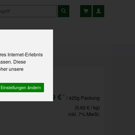
ns
Rezepte
es Internet-Erlebnis
assen. Diese
oher unsere
hlenen Haferflocken für
Einstellungen ändern
2,39 €
*
/ 425g Packung
(5,62 € / kg)
inkl. 7% MwSt.