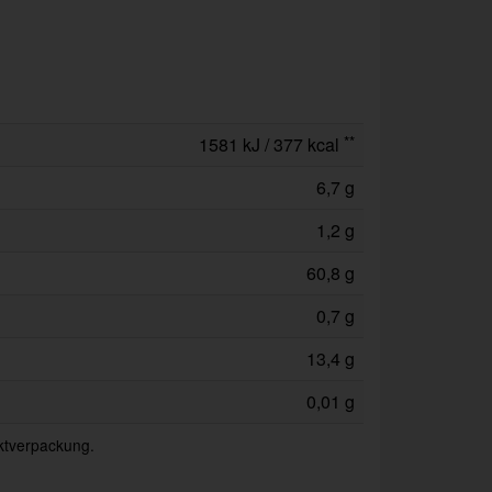
**
1581 kJ / 377 kcal
6,7 g
1,2 g
60,8 g
0,7 g
13,4 g
0,01 g
uktverpackung.