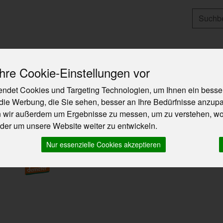
Produkt
Angebote & Neues
So funktioniert`s
Über U
re Cookie-Einstellungen vor
ndet Cookies und Targeting Technologien, um Ihnen ein besser
die Werbung, die Sie sehen, besser an Ihre Bedürfnisse anzup
n wir außerdem um Ergebnisse zu messen, um zu verstehen, w
Porridgeflocken, Hafer Klassik
er um unsere Website weiter zu entwickeln.
Ausgesuchte Mischung aus Großblatt, Kleinblatt, Zartblatt und fein verma
Nur essenzielle Cookies akzeptieren
sämig-kerniges Porridge nach schottischer Tradition
Demeter