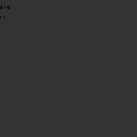
brief
ate