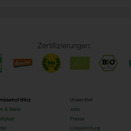
Zertifizierungen:
emüsehof Hörz
Unser Hof
en & Markt
Jobs
tigkeit
Presse
ter
Linksammlung