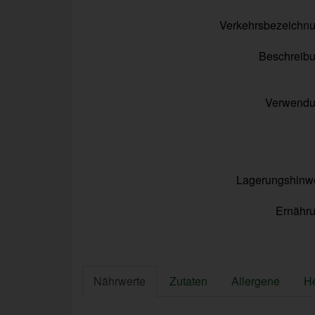
Verkehrsbezeichn
Beschreib
Verwend
Lagerungshinw
Ernähr
Nährwerte
Zutaten
Allergene
He