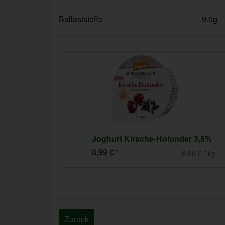
Ballaststoffe
9.0g
Joghurt Kirsche-Holunder 3,5%
0,99 €
*
1,96 € / l
6,60 € / kg
Zurück