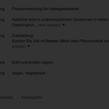
ung
Flockenmischung für Hafergetreidebrei
ung
Haferbrei wird in unterschiedlichen Variationen in viel
Ursprünglich...
mehr anzeigen
ung
Zubereitung:
Kochen Sie 200 ml Wasser, Milch oder Pflanzendrink auf 
anzeigen
eis
Kühl und trocken lagern.
ung
Vegan, Vegetarisch
rsteller
Inhaltsstoffe