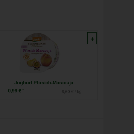
Joghurt Pfirsich-Maracuja
Jog
0,99 €
3,49 €
*
6,60 € / kg