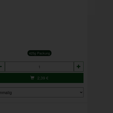
425g Packung
zahl
2,39
€