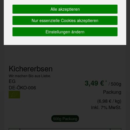
Alle akzeptieren
Nur essenzielle Cookies akzeptieren
Einstellungen ändern
Kichererbsen
Wir machen Bio aus Liebe.
EG
3,49 €
*
/ 500g
DE-ÖKO-006
Packung
(6,98 € / kg)
inkl. 7% MwSt.
500g Packung