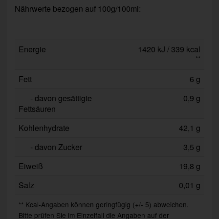
Nährwerte bezogen auf 100g/100ml:
Energie
1420 kJ / 339 kcal
**
Fett
6 g
- davon gesättigte
0,9 g
Fettsäuren
Kohlenhydrate
42,1 g
- davon Zucker
3,5 g
Eiweiß
19,8 g
Salz
0,01 g
** Kcal-Angaben können geringfügig (+/- 5) abweichen.
Bitte prüfen Sie im Einzelfall die Angaben auf der