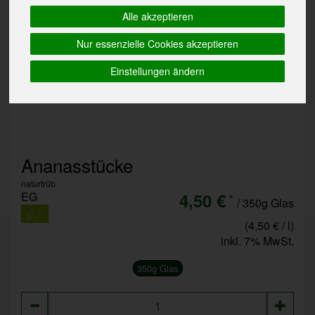
Alle akzeptieren
Nur essenzielle Cookies akzeptieren
Einstellungen ändern
Ananasstücke
naturtrüb
EG
4,50 €
*
/ 350g Glas
(4,50 € / l)
inkl. 7% MwSt.
350g Glas
Anzahl