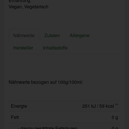
Ernährung
Vegan, Vegetarisch
Nährwerte
Zutaten
Allergene
Hersteller
Inhaltsstoffe
Nährwerte bezogen auf 100g/100ml:
**
Energie
251 kJ / 59 kcal
Fett
0 g
- davon gesättigte Fettsäuren
0 g