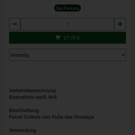
5kg Packung
Anzahl
27,70
€
Verkehrsbezeichnung
Basmatireis weiß, kbA
Beschreibung
Feiner Duftreis vom Fuße des Himalaya
Verwendung