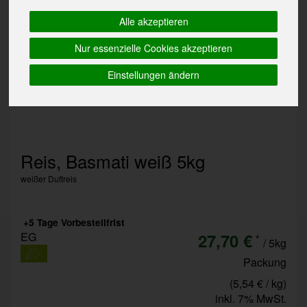
Alle akzeptieren
Nur essenzielle Cookies akzeptieren
Einstellungen ändern
Reis, Basmati weiß 5kg
weißer Duftreis
+5 Tage Vorbestellfrist
EG
27,70 €
*
/ 5kg
Packung
(5,54 € / kg)
inkl. 7% MwSt.