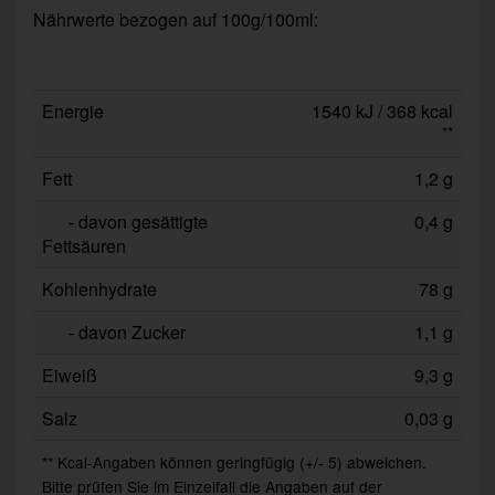
Nährwerte bezogen auf 100g/100ml:
Energie
1540 kJ / 368 kcal
**
Fett
1,2 g
- davon gesättigte
0,4 g
Fettsäuren
Kohlenhydrate
78 g
- davon Zucker
1,1 g
Eiweiß
9,3 g
Salz
0,03 g
** Kcal-Angaben können geringfügig (+/- 5) abweichen.
Bitte prüfen Sie im Einzelfall die Angaben auf der