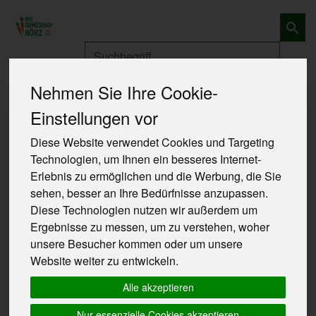
Produkt
Nehmen Sie Ihre Cookie-
Produkte
Einstellungen vor
Produkte
Diese Website verwendet Cookies und Targeting
Technologien, um Ihnen ein besseres Internet-
Erlebnis zu ermöglichen und die Werbung, die Sie
Produkt "Apfel Topaz - Ersatz:
sehen, besser an Ihre Bedürfnisse anzupassen.
Braeburn" nicht verfügbar.
Diese Technologien nutzen wir außerdem um
Ergebnisse zu messen, um zu verstehen, woher
unsere Besucher kommen oder um unsere
Das von Ihnen gesuchte Produkt ist leider zur Zeit
Website weiter zu entwickeln.
nicht verfügbar.
Alle akzeptieren
Nur essenzielle Cookies akzeptieren