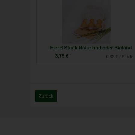
Paprika grün Block/Spitz - aus eigenem Anbau
Eier 6 Stück Naturland oder Bioland
3,75 €
*
1,51 € / Stk (1 Stück ca. 170g)
0,63 € / Stück
Zurück