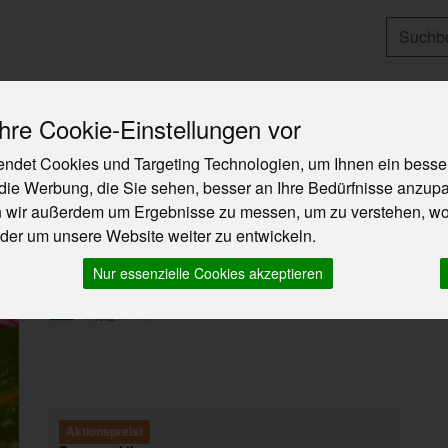
Produkt
re Cookie-Einstellungen vor
Angebote & Neues
So funktioniert`s
Über U
ndet Cookies und Targeting Technologien, um Ihnen ein besser
die Werbung, die Sie sehen, besser an Ihre Bedürfnisse anzup
n wir außerdem um Ergebnisse zu messen, um zu verstehen, w
er um unsere Website weiter zu entwickeln.
Mangold bunt - aus eigenem Anba
Nur essenzielle Cookies akzeptieren
Bioland
Aktionspreis!