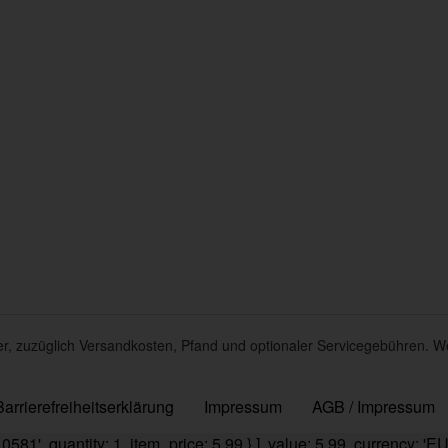
euer, zuzüglich Versandkosten, Pfand und optionaler Servicegebühren. W
Barrierefreiheitserklärung
Impressum
AGB / Impressum
'10581', quantity: 1, item_price: 5.99 } ], value: 5.99, currency: 'EU