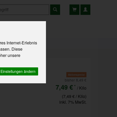
ns
Rezepte
es Internet-Erlebnis
assen. Diese
oher unsere
u
Einstellungen ändern
Aktionspreis!
bisher 8,49 €
7,49 €
*
/ Kilo
(7,49 € / Kilo)
inkl. 7% MwSt.