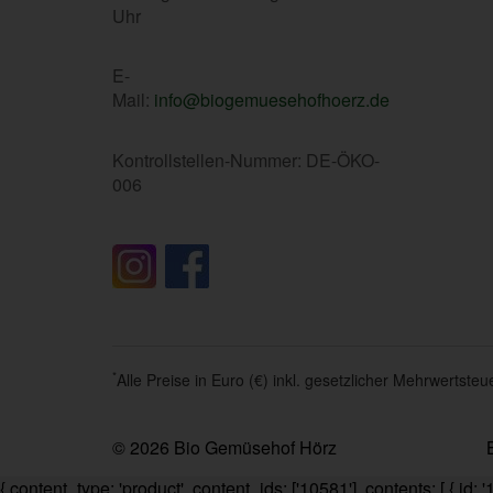
Uhr
E-
Mail:
info@biogemuesehofhoerz.de
Kontrollstellen-Nummer: DE-ÖKO-
006
*
Alle Preise in Euro (€) inkl. gesetzlicher Mehrwertst
© 2026 Bio Gemüsehof Hörz
{ content_type: 'product', content_ids: ['10581'], contents: [ { id: 