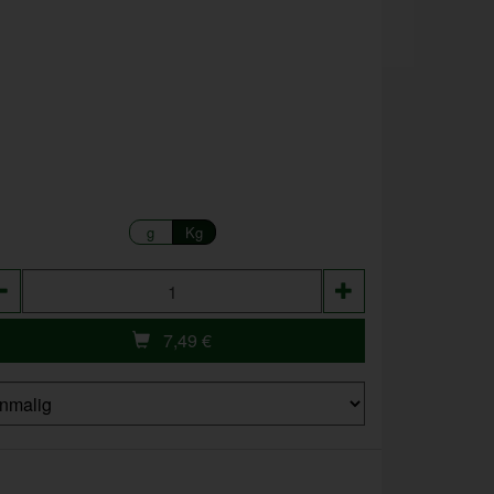
g
Kg
zahl
7,49
€