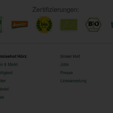
Zertifizierungen:
emüsehof Hörz
Unser Hof
en & Markt
Jobs
tigkeit
Presse
ter
Linksammlung
brief
ate