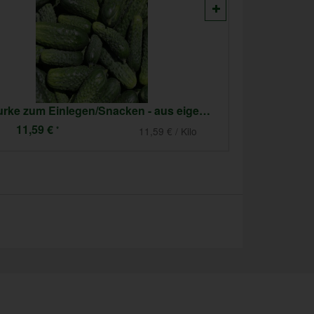
Gurke zum Einlegen/Snacken - aus eigenem Anbau
Gurke, 
11,59 €
10,99 
*
11,59 € / Kilo