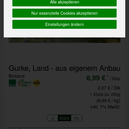
Alle akzeptieren
Nur essenzielle Cookies akzeptieren
Einstellungen ändern
Gurke, Land - aus eigenem Anbau
Bioland
8,99 €
*
/ Kilo
2,07 € / Stk
1 Stück ca. 230g
(8,99 € / kg)
inkl. 7% MwSt.
g
Stück
Kg