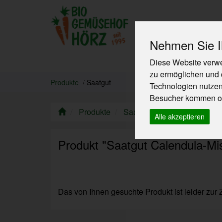
Nehmen Sie Ih
Diese Website verwe
Produkte
zu ermöglichen und 
Produkte
Saatgut
Technologien nutze
Besucher kommen od
Produkte
Saatgut
Alle akzeptieren
Produkt "Saatgut Calendula-Mis
Das von Ihnen gesuchte Produkt ist leider zur Z