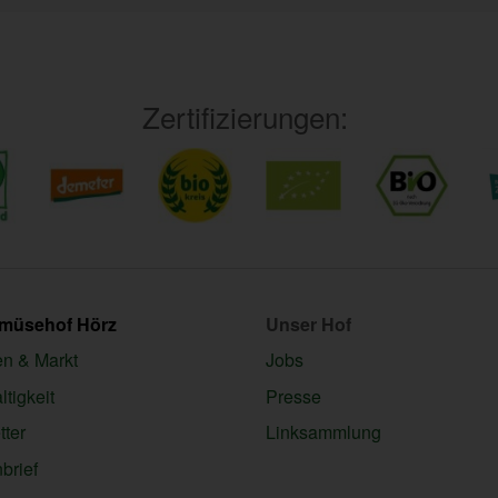
Zertifizierungen:
emüsehof Hörz
Unser Hof
en & Markt
Jobs
tigkeit
Presse
ter
Linksammlung
brief