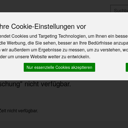
Produkt
re Cookie-Einstellungen vor
ndet Cookies und Targeting Technologien, um Ihnen ein besser
Angebote & Neues
So funktioniert`s
Über U
die Werbung, die Sie sehen, besser an Ihre Bedürfnisse anzup
n wir außerdem um Ergebnisse zu messen, um zu verstehen, w
er um unsere Website weiter zu entwickeln.
Nur essenzielle Cookies akzeptieren
chung" nicht verfügbar.
eit nicht verfügbar.