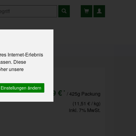
ns
Rezepte
es Internet-Erlebnis
assen. Diese
oher unsere
schung!
Einstellungen ändern
4,89 €
*
/ 425g Packung
(11,51 € / kg)
inkl. 7% MwSt.