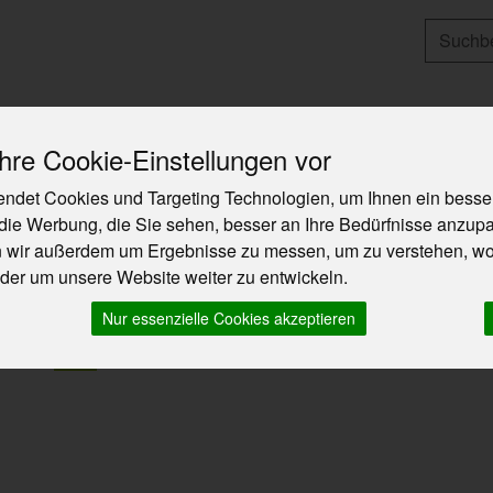
Produkt
Angebote & Neues
So funktioniert`s
Über U
re Cookie-Einstellungen vor
ndet Cookies und Targeting Technologien, um Ihnen ein besser
die Werbung, die Sie sehen, besser an Ihre Bedürfnisse anzup
n wir außerdem um Ergebnisse zu messen, um zu verstehen, w
Müsli, Hafer mit Beeren, glutenfrei
er um unsere Website weiter zu entwickeln.
Hafer - das ´Gute Laune Getreide´: Jetzt als glutenfreie Beeren-Müsli-Mi
Nur essenzielle Cookies akzeptieren
EG