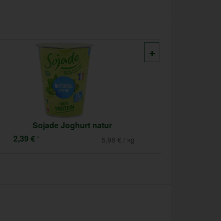
Milch, frisch Flasche 1l 3,8%
1,99 €
2,19 €
*
1,99 € / l