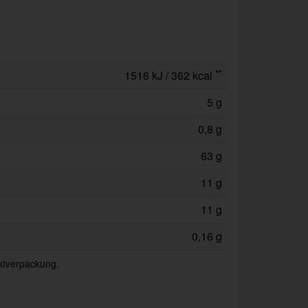
**
1516 kJ / 362 kcal
5 g
0,8 g
63 g
11 g
11 g
0,16 g
uktverpackung.