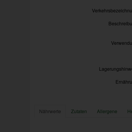
Verkehrsbezeichn
Beschreib
Verwend
Lagerungshinw
Ernähr
Nährwerte
Zutaten
Allergene
He