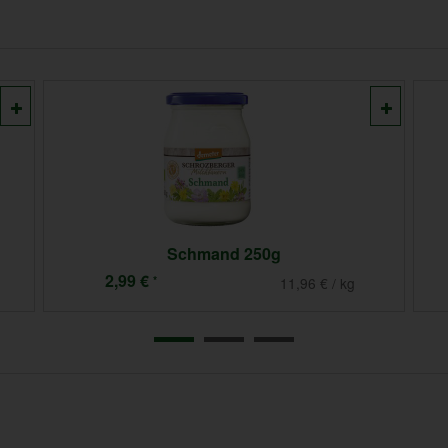
Joghurt Pfirsich-Maracuja
0,99 €
*
6,60 € / kg