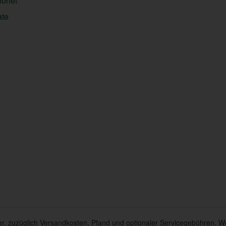
brief
ate
euer, zuzüglich Versandkosten, Pfand und optionaler Servicegebühren. W