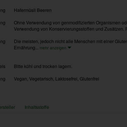
ung
Hafermüsli Beeren
ung
Ohne Verwendung von genmodifizierten Organismen ode
Verwendung von Konservierungsstoffen und Zusätzen. R
ung
Die meisten, jedoch nicht alle Menschen mit einer Gluten
Ernährung...
mehr anzeigen
eis
Bitte kühl und trocken lagern.
ung
Vegan, Vegetarisch, Laktosefrei, Glutenfrei
rsteller
Inhaltsstoffe