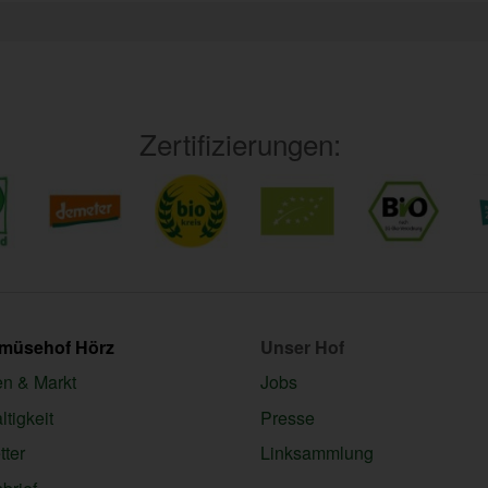
Zertifizierungen:
emüsehof Hörz
Unser Hof
en & Markt
Jobs
tigkeit
Presse
ter
Linksammlung