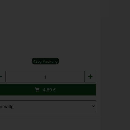
425g Packung
zahl
4,89
€