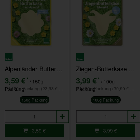
Alpenländer Butterkäse in Scheiben
Ziegen-Butterkäse in Scheiben
3,59 €
3,99 €
*
*
/ 150g
/ 100g
Packung
1 * 150g Packung (23,93 € / kg)
Packung
1 * 100g Packung (39,90 € / kg)
150g Packung
100g Packung
Anzahl
Anzahl
3,59
€
3,99
€