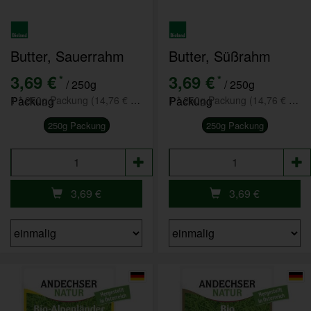
Butter, Sauerrahm
Butter, Süßrahm
3,69 €
3,69 €
*
*
/ 250g
/ 250g
Packung
1 * 250g Packung (14,76 € / kg)
Packung
1 * 250g Packung (14,76 € / kg)
250g Packung
250g Packung
Anzahl
Anzahl
3,69
€
3,69
€