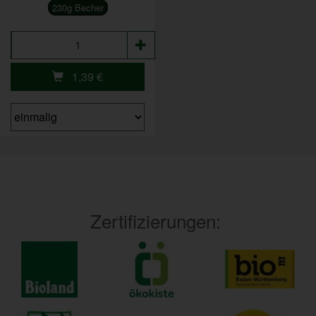
230g Becher
Anzahl
1,39
€
Zertifizierungen: