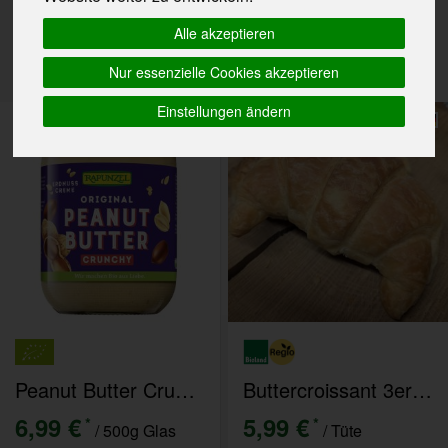
Hersteller
Ernährung
Allergene
Alle akzeptieren
Nur essenzielle Cookies akzeptieren
Einstellungen ändern
Peanut Butter Crunchy
Buttercroissant 3er Pack
6,99 €
5,99 €
*
*
/ 500g Glas
/ Tüte