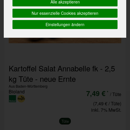
Alle akzeptieren
Nur essenzielle Cookies akzeptieren
Einstellungen ändern
Kartoffel Salat Annabelle fk - 2,5
kg Tüte - neue Ernte
Aus Baden-Württemberg
Bioland
7,49 €
*
/ Tüte
(7,49 € / Tüte)
inkl. 7% MwSt.
Tüte