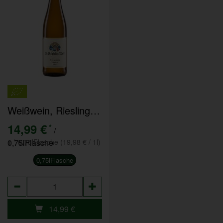
Weißwein, Riesling VDP.Gutswein Dr.Bürklin-Wolf
14,99 €
*
/
0,75lFlasche
1 * 0,75lFlasche (19,98 € / 1l)
0,75lFlasche
Anzahl
14,99
€