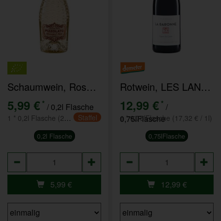
Schaumwein, Rosé Vino Spumante Pizzolato - Piccolo
Rotwein, LES LANES Corbières Rouge La Baronne
5,99 €
12,99 €
*
*
/ 0,2l Flasche
/
Staffel
1 * 0,2l Flasche (29,95 € / 1L)
0,75lFlasche
1 * 0,75lFlasche (17,32 € / 1l)
0,2l Flasche
0,75lFlasche
Anzahl
Anzahl
5,99
€
12,99
€