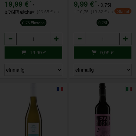
19,99 €
9,99 €
*
*
/
/ 0,75l
Staffel
0,75lFlasche
1 * 0,75lFlasche (26,65 € / l)
1 * 0,75l (13,32 € / l)
0,75lFlasche
0,75l
Anzahl
Anzahl
19,99
€
9,99
€