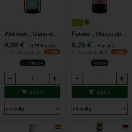
Weißwein, Gens et Pierres Chardonnay alkoholfrei
Rotwein, Mezzogiorno Primitivo rot 0,75 l
8,99 €
6,29 €
*
*
/ 0,75lFlasche
/ Flasche
Staffel
Staffel
1 * 0,75lFlasche (11,98 € / l)
1 * Flasche (8,38 € / l)
0,75lFlasche
Flasche
Anzahl
Anzahl
8,99
€
6,29
€