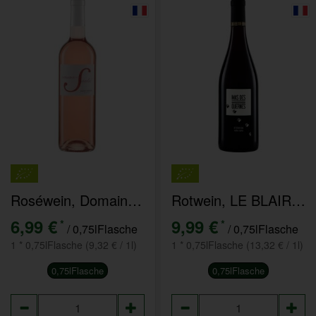
Roséwein, Domain Soulié Saint Chinian
Rotwein, LE BLAIREAU Vielles Vignes Mas des Quernes
6,99 €
9,99 €
*
*
/ 0,75lFlasche
/ 0,75lFlasche
1 * 0,75lFlasche (9,32 € / 1l)
1 * 0,75lFlasche (13,32 € / 1l)
0,75lFlasche
0,75lFlasche
Anzahl
Anzahl