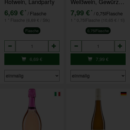
Rotwein, Landparty
Weißwein, Gewürztraminer QW trocken Rheinhessen
6,69 €
7,99 €
*
*
/ Flasche
/ 0,75lFlasche
1 * Flasche (6,69 € / Stk)
1 * 0,75lFlasche (10,65 € / 1l)
Flasche
0,75lFlasche
Anzahl
Anzahl
6,69
€
7,99
€