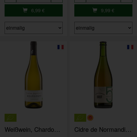
6,99
€
9,99
€
Weißwein, Chardonnay Bourgogne Bouchard
Cidre de Normandie Brut Cinq Autels