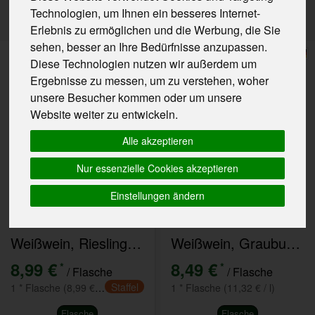
Technologien, um Ihnen ein besseres Internet-
Erlebnis zu ermöglichen und die Werbung, die Sie
sehen, besser an Ihre Bedürfnisse anzupassen.
Diese Technologien nutzen wir außerdem um
Ergebnisse zu messen, um zu verstehen, woher
unsere Besucher kommen oder um unsere
Website weiter zu entwickeln.
Alle akzeptieren
Nur essenzielle Cookies akzeptieren
Einstellungen ändern
Weißwein, Riesling QW Rheinhessen
Weißwein, Grauburgunder QW Rheinhessen
8,99 €
8,49 €
*
*
/ Flasche
/ Flasche
Staffel
1 * Flasche (8,99 € / l)
1 * Flasche (11,32 € / l)
Flasche
Flasche