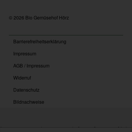
© 2026 Bio Gemüsehof Hörz
Barrierefreiheitserklärung
Impressum
AGB / Impressum
Widerruf
Datenschutz
Bildnachweise
{ content_type: 'product', content_ids: ['10581'], contents: [ { id: