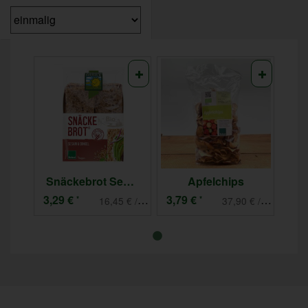
Snäckebrot Sesam-Dinkel
Apfelchips
3,29 €
3,79 €
*
*
16,45 € / kg
37,90 € / kg