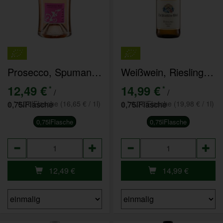
Prosecco, Spumante Rosé Extra Dry La Jara
Weißwein, Riesling VDP.Gutswein Dr.Bürklin-Wolf
12,49 €
14,99 €
*
*
/
/
0,75lFlasche
1 * 0,75lFlasche (16,65 € / 1l)
0,75lFlasche
1 * 0,75lFlasche (19,98 € / 1l)
0,75lFlasche
0,75lFlasche
Anzahl
Anzahl
12,49
€
14,99
€