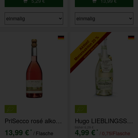
5,29
€
13,99
€
Monatsaktion 20 %
Aktion!
bis zum 28.8.2026
PriSecco rosé alkoholfrei 0,75l
Hugo LIEBLINGSSECCO
bisher 6,29 €
13,99 €
4,99 €
*
*
/ Flasche
/ 0,75lFlasche