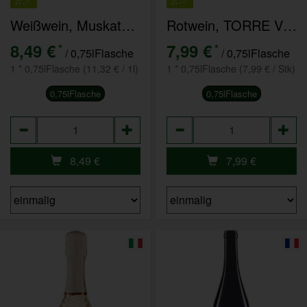
Weißwein, Muskateller QW Pfalz feinherb
Rotwein, TORRE VERCELLI Barbera del Monferrato
8,49 €
7,99 €
*
*
/ 0,75lFlasche
/ 0,75lFlasche
1 * 0,75lFlasche (11,32 € / 1l)
1 * 0,75lFlasche (7,99 € / Stk)
0,75lFlasche
0,75lFlasche
Anzahl
Anzahl
8,49
€
7,99
€