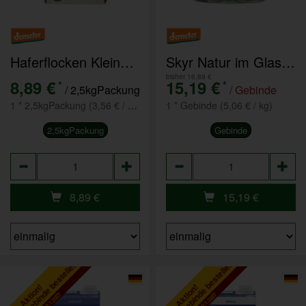
Haferflocken Kleinblatt 2,5kg
Skyr Natur im Glas 6x500g
bisher 16,89 €
8,89 €
15,19 €
*
*
/ 2,5kgPackung
/ Gebinde
1 * 2,5kgPackung (3,56 € / kg)
1 * Gebinde (5,06 € / kg)
2,5kgPackung
Gebinde
Anzahl
Anzahl
8,89
€
15,19
€
tikel als Gebinde bestellen
Artikel als Gebinde bestellen
Aktion!
Aktion!