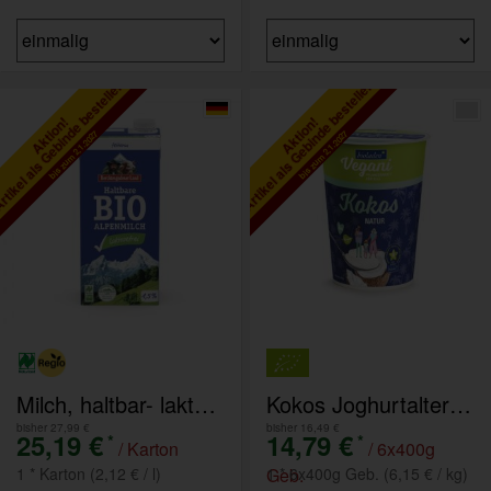
tikel als Gebinde bestellen
Artikel als Gebinde bestellen
Aktion!
Aktion!
bis zum 2.1.2027
bis zum 2.1.2027
Milch, haltbar- laktosefrei 12x1l 1,5%
Kokos Joghurtalternative 6x400g
bisher 27,99 €
bisher 16,49 €
25,19 €
14,79 €
*
*
/ Karton
/ 6x400g
1 * Karton (2,12 € / l)
Geb.
1 * 6x400g Geb. (6,15 € / kg)