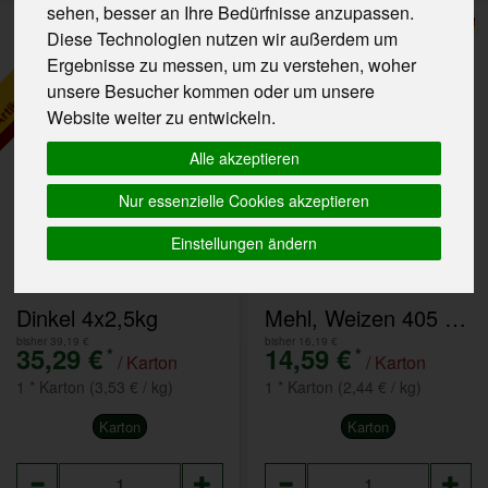
tikel als Gebinde bestellen
Artikel als Gebinde bestellen
sehen, besser an Ihre Bedürfnisse anzupassen.
Diese Technologien nutzen wir außerdem um
Aktion!
Aktion!
bis zum 2.1.2027
bis zum 2.1.2027
Ergebnisse zu messen, um zu verstehen, woher
unsere Besucher kommen oder um unsere
Website weiter zu entwickeln.
Alle akzeptieren
Nur essenzielle Cookies akzeptieren
Einstellungen ändern
Dinkel 4x2,5kg
Mehl, Weizen 405 6x1kg
bisher 39,19 €
bisher 16,19 €
35,29 €
14,59 €
*
*
/ Karton
/ Karton
1 * Karton (3,53 € / kg)
1 * Karton (2,44 € / kg)
Karton
Karton
Anzahl
Anzahl