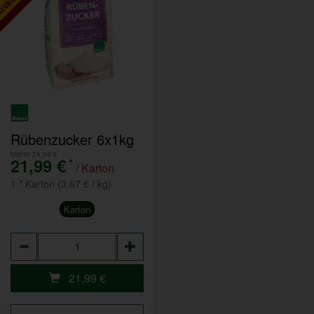
Rübenzucker 6x1kg
bisher 24,59 €
21,99 €
*
/ Karton
1 * Karton (3,67 € / kg)
Karton
Anzahl
21,99
€