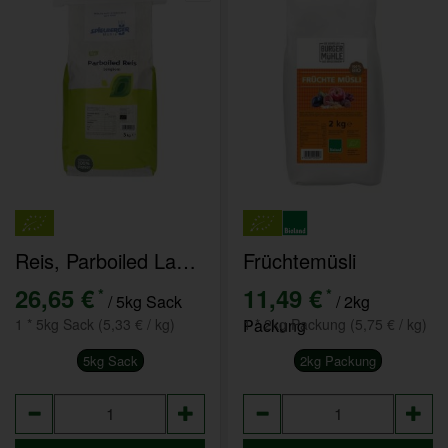
Reis, Parboiled Langkorn 5kg
Früchtemüsli
26,65 €
11,49 €
*
*
/ 5kg Sack
/ 2kg
1 * 5kg Sack (5,33 € / kg)
Packung
1 * 2kg Packung (5,75 € / kg)
5kg Sack
2kg Packung
Anzahl
Anzahl