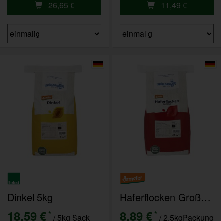
26,65
€
11,49
€
Dinkel 5kg
Haferflocken Großblatt 2,5kg
18,59 €
8,89 €
*
*
/ 5kg Sack
/ 2,5kgPackung