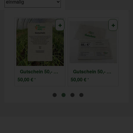
Gutschein 30,- Euro - nur online einlösbar
Gutschein 50,- Euro - nur online einlösbar
Gutschein 50,- Euro
50,00 €
50,00 €
35,
*
*
 € / Stk