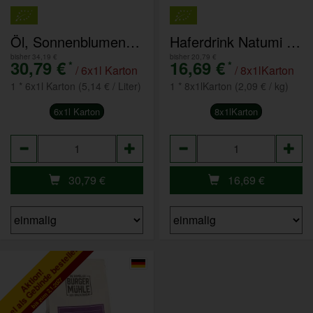
Öl, Sonnenblumenöl 6x1 Liter
Haferdrink Natumi natur 8x1l
bisher 34,19 €
bisher 20,79 €
30,79 €
16,69 €
*
*
/ 6x1l Karton
/ 8x1lKarton
1 * 6x1l Karton (5,14 € / Liter)
1 * 8x1lKarton (2,09 € / kg)
6x1l Karton
8x1lKarton
Anzahl
Anzahl
30,79
€
16,69
€
tikel als Gebinde bestellen
Aktion!
bis zum 2.1.2027