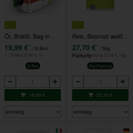
Öl, Bratöl, Bag in Box
Reis, Basmati weiß 5kg
19,99 €
27,70 €
*
*
/ 3l Box
/ 5kg
1 * 3l Box (6,66 € / l)
Packung
1 * 5kg Packung (5,54 € / kg)
3l Box
5kg Packung
Anzahl
Anzahl
19,99
€
27,70
€