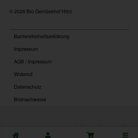
© 2026 Bio Gemüsehof Hörz
Barrierefreiheitserklärung
Impressum
AGB / Impressum
Widerruf
Datenschutz
Bildnachweise
{ content_type: 'product', content_ids: ['10581'], contents: [ { id:
Toggle
'10581', quantity: 1, item_price: 5.99 } ], value: 5.99, currency: