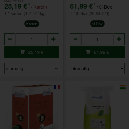
bisher 27,99 €
25,19 €
61,99 €
*
*
/ Karton
/ 3l Box
1 * Karton (4,21 € / kg)
1 * 3l Box (20,64 € / l)
Karton
3l Box
Anzahl
Anzahl
25,19
€
61,99
€