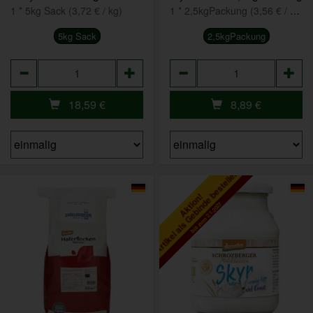
1 * 5kg Sack (3,72 € / kg)
1 * 2,5kgPackung (3,56 € / kg)
5kg Sack
2,5kgPackung
Anzahl
Anzahl
18,59
€
8,89
€
Artikel als Gebinde bestellen
Aktion!
bis zum 2.1.2027