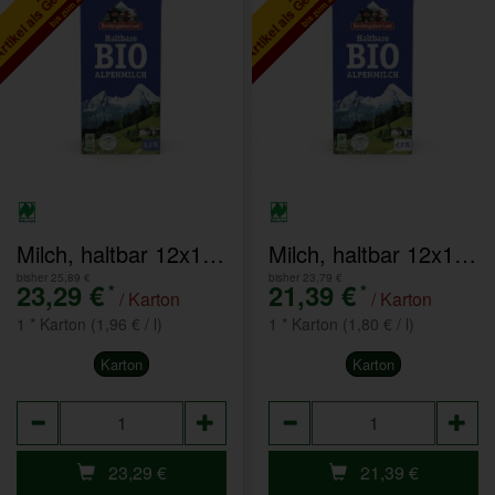
bis zum 2.1.2027
bis zum 2.1.2027
Milch, haltbar 12x1l 3,5%
Milch, haltbar 12x1l 1,5% Naturland D
bisher 25,89 €
bisher 23,79 €
23,29 €
21,39 €
*
*
/ Karton
/ Karton
1 * Karton (1,96 € / l)
1 * Karton (1,80 € / l)
Karton
Karton
Anzahl
Anzahl
23,29
€
21,39
€