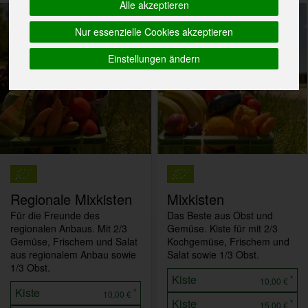
Alle akzeptieren
Nur essenzielle Cookies akzeptieren
Einstellungen ändern
Regionale Mixkisten
Mixkisten
Für die Freunde des
Das Beste aus Obst und
regionalen Anbaus. Mit 2/3
Gemüse. Kiste für mit 2/3
Gemüse, Frischem und Salat
Kochgemüse, Frischem und
aus regionalem Anbau sowie
Salat sowie 1/3 Obst.
1/3 Obst.
Kiste
*
10,00 €
Kiste
*
10,00 €
Kiste
*
15,00 €