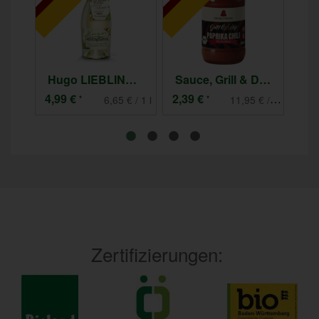
Hugo LIEBLINGSSECCO
Sauce, Grill & Dip Paprika Chili
4,99 €
2,39 €
2,3
*
*
€ / kg
6,65 € / 1 l
11,95 € / 1 l
Zertifizierungen: