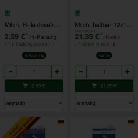
Milch, H- laktosefrei 1l 3,5%
Milch, haltbar 12x1l 1,5% Naturland D
bisher 23,79 €
2,59 €
21,39 €
*
*
/ 1l Packung
/ Karton
1 * 1l Packung (2,59 € / l)
1 * Karton (1,80 € / l)
1l Packung
Karton
Anzahl
Anzahl
2,59
€
21,39
€
tikel als Gebinde bestellen
Aktion!
bis zum 2.1.2027