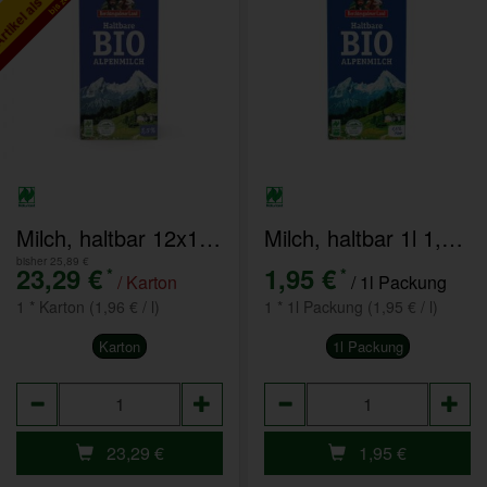
Milch, haltbar 12x1l 3,5%
Milch, haltbar 1l 1,5 %
bisher 25,89 €
23,29 €
1,95 €
*
*
/ Karton
/ 1l Packung
1 * Karton (1,96 € / l)
1 * 1l Packung (1,95 € / l)
Karton
1l Packung
Anzahl
Anzahl
23,29
€
1,95
€