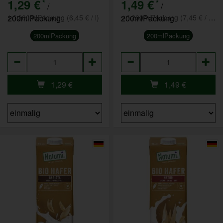
1,29 €
1,49 €
*
*
/
/
200mlPackung
1 * 200mlPackung (6,45 € / l)
200mlPackung
1 * 200mlPackung (7,45 € / 1 l)
200mlPackung
200mlPackung
Anzahl
Anzahl
1,29
€
1,49
€