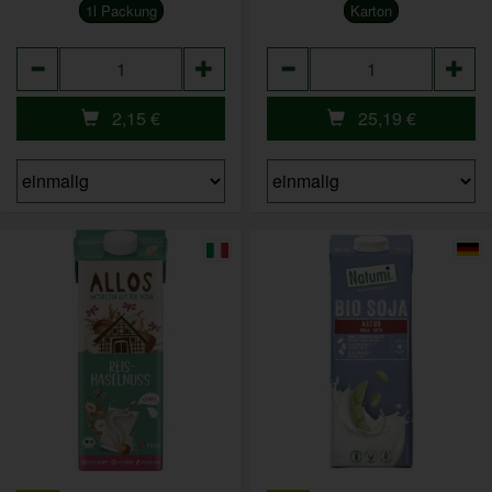
1l Packung
Karton
Anzahl
Anzahl
2,15
€
25,19
€