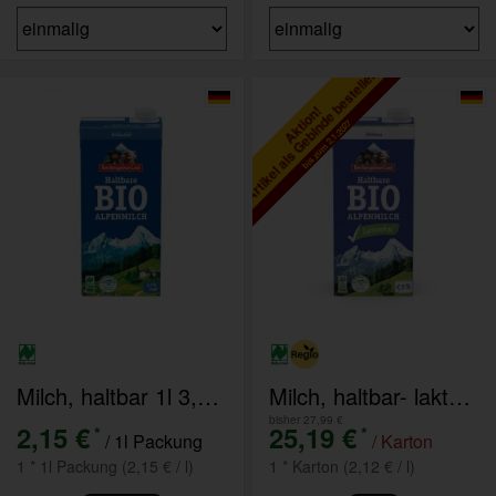
Artikel als Gebinde bestellen
Aktion!
bis zum 2.1.2027
Milch, haltbar 1l 3,5 %
Milch, haltbar- laktosefrei 12x1l 1,5%
bisher 27,99 €
2,15 €
25,19 €
*
*
/ 1l Packung
/ Karton
1 * 1l Packung (2,15 € / l)
1 * Karton (2,12 € / l)