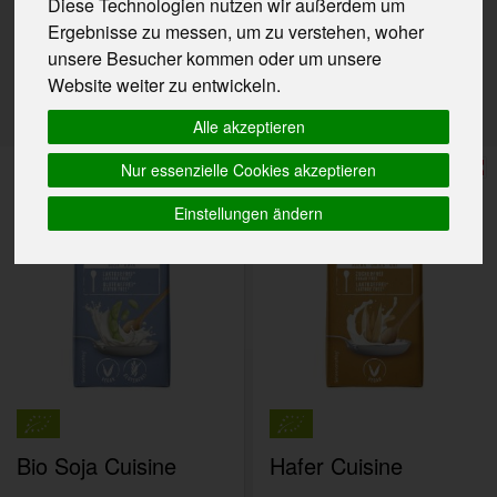
Diese Technologien nutzen wir außerdem um
Ergebnisse zu messen, um zu verstehen, woher
Hersteller
Ernährung
Allergene
unsere Besucher kommen oder um unsere
Website weiter zu entwickeln.
Alle akzeptieren
Nur essenzielle Cookies akzeptieren
Einstellungen ändern
Bio Soja Cuisine
Hafer Cuisine