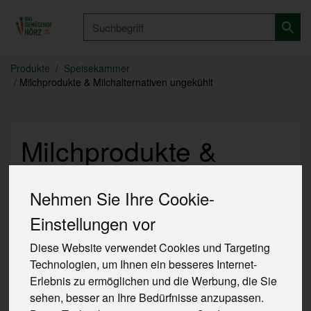
Produkt
Produkte
Speisekammer
Milchprodukte & Milchalternativen ungekühlt
Milchprodukte &
Milchalternativen
Nehmen Sie Ihre Cookie-
ungekühlt
Einstellungen vor
16 von 762
Diese Website verwendet Cookies und Targeting
Technologien, um Ihnen ein besseres Internet-
Erlebnis zu ermöglichen und die Werbung, die Sie
sehen, besser an Ihre Bedürfnisse anzupassen.