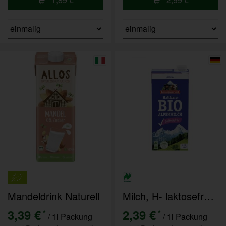
Mandeldrink Naturell
Milch, H- laktosefrei 1l 1,5%
3,39 €
2,39 €
*
*
/ 1l Packung
/ 1l Packung