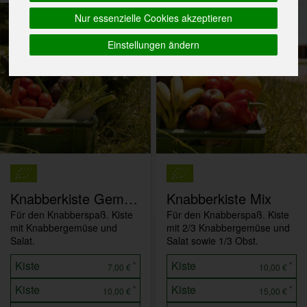
Nur essenzielle Cookies akzeptieren
Einstellungen ändern
Knabberkiste Gemüse
Knabberkiste Mix
Für den Knabberspaß. Kiste
Für den Knabberspaß. Kiste
mit Knabbergemüse und
mit 2/3 Knabbergemüse und
Salat.
Salat sowie 1/3 Obst.
Kiste
Kiste
*
*
7,00 €
10,00 €
Kiste
Kiste
*
*
10,00 €
15,00 €