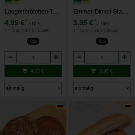
Laugenbrötchen-Tüte 4er Pack
Emmer-Dinkel-Stange 2er Pack
4,95 €
3,95 €
*
*
/ Tüte
/ Tüte
1 * Tüte (1,24 € / Stück)
1 * Tüte (1,98 € / Stück)
Tüte
Tüte
Anzahl
Anzahl
4,95
€
3,95
€