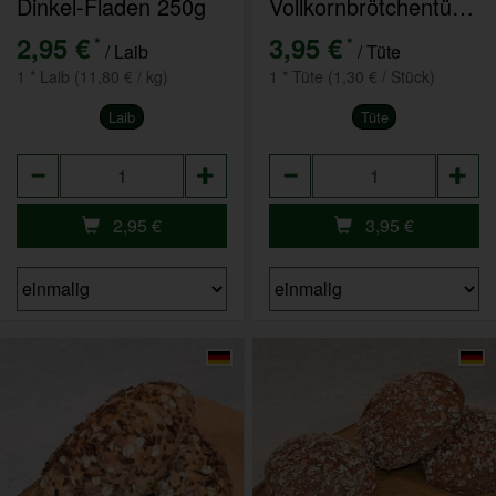
Dinkel-Fladen 250g
Vollkornbrötchentüte 3er Pack
2,95 €
3,95 €
*
*
/ Laib
/ Tüte
1 * Laib (11,80 € / kg)
1 * Tüte (1,30 € / Stück)
Laib
Tüte
Anzahl
Anzahl
2,95
€
3,95
€