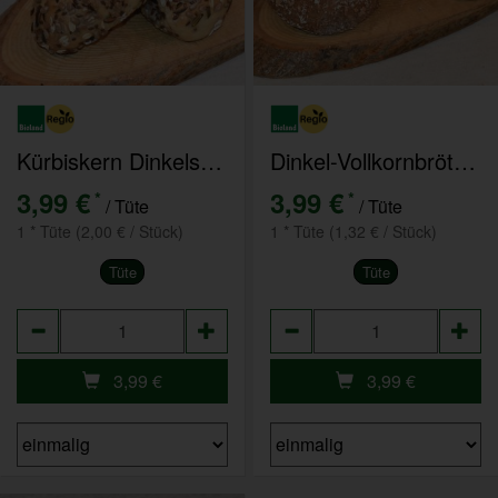
Kürbiskern Dinkelseele 2er Pack
Dinkel-Vollkornbrötchen 3er Pack
3,99 €
3,99 €
*
*
/ Tüte
/ Tüte
1 * Tüte (2,00 € / Stück)
1 * Tüte (1,32 € / Stück)
Tüte
Tüte
Anzahl
Anzahl
3,99
€
3,99
€