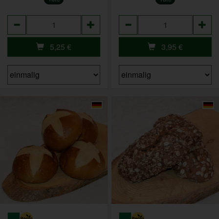
Anzahl
Anzahl
5,25
€
3,95
€