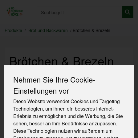
Produkt
Produkte
Brot und Backwaren
Brötchen & Brezeln
Brötchen & Brezeln
Nehmen Sie Ihre Cookie-
13 von 762
Einstellungen vor
Diese Website verwendet Cookies und Targeting
Technologien, um Ihnen ein besseres Internet-
Erlebnis zu ermöglichen und die Werbung, die Sie
sehen, besser an Ihre Bedürfnisse anzupassen.
Ernährung
Allergene
Diese Technologien nutzen wir außerdem um