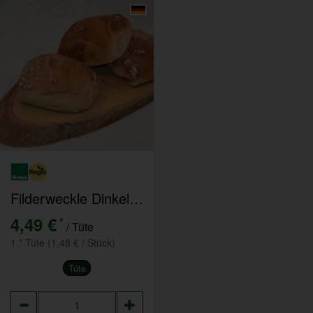
Filderweckle Dinkel-hell 3er Pack
4,49 €
*
/ Tüte
1 * Tüte (1,48 € / Stück)
Tüte
Anzahl