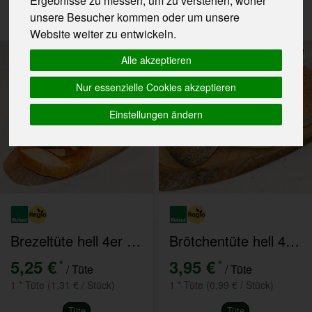
Ergebnisse zu messen, um zu verstehen, woher
unsere Besucher kommen oder um unsere
Website weiter zu entwickeln.
Alle akzeptieren
Nur essenzielle Cookies akzeptieren
Einstellungen ändern
Brezeltüte hell 4er Pack
Brötchentüte hell 4er Pack
5,25 €
3,95 €
*
*
/ Tüte
/ Tüte
1 * Tüte (1,31 € / Stück)
1 * Tüte (0,99 € / Stück)
Tüte
Tüte